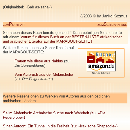
(Originaltitel: »Bab as-saha«)
8/2003 © by Janko Kozmus
P
S
ZUM
ORTRAIT
ZUM
EITENANFANG
Sie haben dieses Buch bereits gelesen?! Dann beteiligen Sie sich bitte
mit einem
Votum für dieses Buch an der BESTEN-LISTE afrikanischer
und arabischer Literatur auf der MARABOUT-SEITE !
Weitere Rezensionen zu Sahar Khalifa auf
der MARABOUT-SEITE:
Frauen wie diese aus Nablus
(zu:
Die Sonnenblume
)
Sahar Khalifa
Vom Aufbruch aus der Melancholie
(zu:
Der Feigenkaktus
)
Weitere
Rezensionen zu Werken von Autoren aus den östlichen
arabischen Ländern:
Salim Alafenisch: Archaische Suche nach Wahrheit (zu: »Die
Feuerprobe«)
Sinan Antoon: Ein Tunnel in die Freiheit (zu: »Irakische Rhapsodie«)