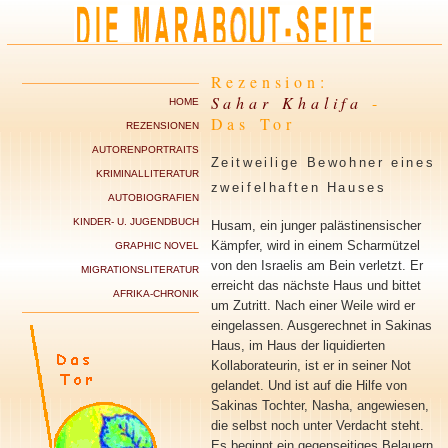
Rezension:
Sahar Khalifa
-
HOME
Das Tor
REZENSIONEN
AUTORENPORTRAITS
Zeitweilige Bewohner eines
KRIMINALLITERATUR
zweifelhaften Hauses
AUTOBIOGRAFIEN
KINDER- U. JUGENDBUCH
Husam, ein junger palästinensischer
Kämpfer, wird in einem Scharmützel
GRAPHIC NOVEL
von den Israelis am Bein verletzt. Er
MIGRATIONSLITERATUR
erreicht das nächste Haus und bittet
AFRIKA-CHRONIK
um Zutritt. Nach einer Weile wird er
eingelassen. Ausgerechnet in Sakinas
Haus, im Haus der liquidierten
Kollaborateurin, ist er in seiner Not
gelandet. Und ist auf die Hilfe von
Sakinas Tochter, Nasha, angewiesen,
die selbst noch unter Verdacht steht.
Es beginnt ein gegenseitiges Belauern