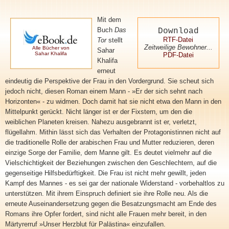
Mit dem
Buch
Das
Download
RTF-Datei
Tor
stellt
Zeitweilige Bewohner...
Alle Bücher von
Sahar
Sahar Khalifa
PDF-Datei
Khalifa
erneut
eindeutig die Perspektive der Frau in den Vordergrund. Sie scheut sich
jedoch nicht, diesen Roman einem Mann - »Er der sich sehnt nach
Horizonten« - zu widmen. Doch damit hat sie nicht etwa den Mann in den
Mittelpunkt gerückt. Nicht länger ist er der Fixstern, um den die
weiblichen Planeten kreisen. Nahezu ausgebrannt ist er, verletzt,
flügellahm. Mithin lässt sich das Verhalten der Protagonistinnen nicht auf
die traditionelle Rolle der arabischen Frau und Mutter reduzieren, deren
einzige Sorge der Familie, dem Manne gilt. Es deutet vielmehr auf die
Vielschichtigkeit der Beziehungen zwischen den Geschlechtern, auf die
gegenseitige Hilfsbedürftigkeit. Die Frau ist nicht mehr gewillt, jeden
Kampf des Mannes - es sei gar der nationale Widerstand - vorbehaltlos zu
unterstützen. Mit ihrem Einspruch definiert sie ihre Rolle neu. Als die
erneute Auseinandersetzung gegen die Besatzungsmacht am Ende des
Romans ihre Opfer fordert, sind nicht alle Frauen mehr bereit, in den
Märtyrerruf »Unser Herzblut für Palästina« einzufallen.