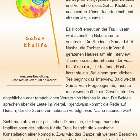
und Verhöhnen, das Sahar Khalifa in
nuancierten Tönen, facettenreich und
akzentuiert, ausmalt.
Es klopft erneut an der Tür, Husam
wird schnell im Nebenzimmer
versteckt. Die Studentin Samar bittet
Nasha, die Tochter des in Verruf
geratenen Hauses um ein Interview.
Themen seien die Situation der Frau,
Palästina
,
die Intifada. Nasha
lässt sie ein. Bei einem gemütlichen
Amazon-Bestellung:
Tee beginnt das Interview. Bald weicht
Bitte MouseOver-Bild anklicken!
Samar vom Fragebogen ab, möchte
mehr wissen über die Geschichte des
angeblichen oder tatsächlichen Verrats von Nashas Mutter. Die Beiden
sprechen über die Leute im Viertel. Irgendwann kommt die Rede auf
Husam, der die Szene von nebenan verfolgt, was Nasha natürlich weiß.
Sieht man ab von der politischen Dimension, der Frage nach den
Implikationen der Intifada für die Frau, besteht die klassische
Konstellation einer Komödie. Zwar wird das Ganze mit weiteren Besuchen