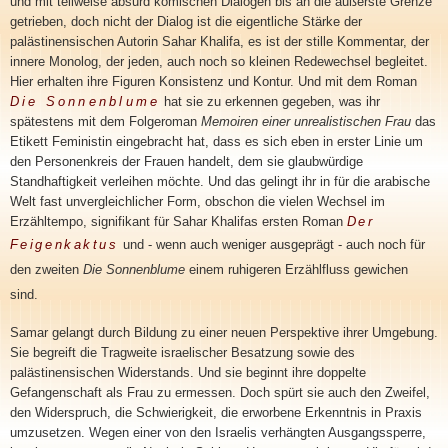
und mit teilweise absurd komischen Dialogen bis an die äußerste Grenze
getrieben, doch nicht der Dialog ist die eigentliche Stärke der
palästinensischen Autorin Sahar Khalifa, es ist der stille Kommentar, der
innere Monolog, der jeden, auch noch so kleinen Redewechsel begleitet.
Hier erhalten ihre Figuren Konsistenz und Kontur. Und mit dem Roman
Die Sonnenblume
hat sie zu erkennen gegeben, was ihr
spätestens mit dem Folgeroman
Memoiren einer unrealistischen Frau
das
Etikett Feministin eingebracht hat, dass es sich eben in erster Linie um
den Personenkreis der Frauen handelt, dem sie glaubwürdige
Standhaftigkeit verleihen möchte. Und das gelingt ihr in für die arabische
Welt fast unvergleichlicher Form, obschon die vielen Wechsel im
Erzähltempo, signifikant für Sahar Khalifas
ersten Roman
Der
Feigenkaktus
und - wenn auch weniger ausgeprägt - auch noch für
den zweiten
Die Sonnenblume
einem ruhigeren Erzählfluss gewichen
sind.
Samar gelangt durch Bildung zu einer neuen Perspektive ihrer Umgebung.
Sie begreift die Tragweite israelischer Besatzung sowie des
palästinensischen Widerstands. Und sie beginnt ihre doppelte
Gefangenschaft als Frau zu ermessen. Doch spürt sie auch den Zweifel,
den Widerspruch, die Schwierigkeit, die erworbene Erkenntnis in Praxis
umzusetzen. Wegen einer von den Israelis verhängten Ausgangssperre,