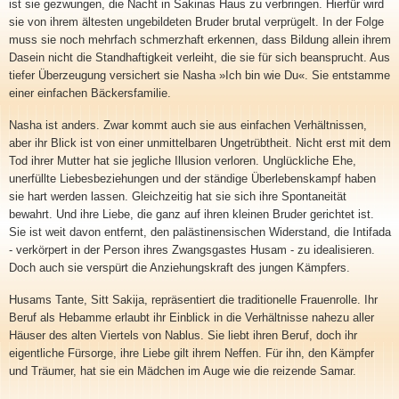
ist sie gezwungen, die Nacht in Sakinas Haus zu verbringen. Hierfür wird
sie von ihrem ältesten ungebildeten Bruder brutal verprügelt. In der Folge
muss sie noch mehrfach schmerzhaft erkennen, dass Bildung allein ihrem
Dasein nicht die Standhaftigkeit verleiht, die sie für sich beansprucht. Aus
tiefer Überzeugung versichert sie Nasha »Ich bin wie Du«. Sie entstamme
einer einfachen Bäckersfamilie.
Nasha ist anders. Zwar kommt auch sie aus einfachen Verhältnissen,
aber ihr Blick ist von einer unmittelbaren Ungetrübtheit. Nicht erst mit dem
Tod ihrer Mutter hat sie jegliche Illusion verloren. Unglückliche Ehe,
unerfüllte Liebesbeziehungen und der ständige Überlebenskampf haben
sie hart werden lassen. Gleichzeitig hat sie sich ihre Spontaneität
bewahrt. Und ihre Liebe, die ganz auf ihren kleinen Bruder gerichtet ist.
Sie ist weit davon entfernt, den palästinensischen Widerstand, die Intifada
- verkörpert in der Person ihres Zwangsgastes Husam - zu idealisieren.
Doch auch sie verspürt die Anziehungskraft des jungen Kämpfers.
Husams Tante, Sitt Sakija, repräsentiert die traditionelle Frauenrolle. Ihr
Beruf als Hebamme erlaubt ihr Einblick in die Verhältnisse nahezu aller
Häuser des alten Viertels von Nablus. Sie liebt ihren Beruf, doch ihr
eigentliche Fürsorge, ihre Liebe gilt ihrem Neffen. Für ihn, den Kämpfer
und Träumer, hat sie ein Mädchen im Auge wie die reizende Samar.