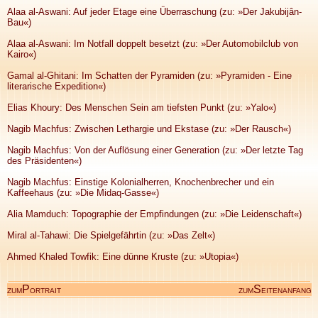
Alaa al-Aswani: Auf jeder Etage eine Überraschung (zu: »Der Jakubijân-
Bau«)
Alaa al-Aswani: Im Notfall doppelt besetzt (zu: »Der Automobilclub von
Kairo«)
Gamal al-Ghitani: Im Schatten der Pyramiden (zu: »Pyramiden - Eine
literarische Expedition«)
Elias Khoury: Des Menschen Sein am tiefsten Punkt (zu: »Yalo«)
Nagib Machfus: Zwischen Lethargie und Ekstase (zu: »Der Rausch«)
Nagib Machfus: Von der Auflösung einer Generation (zu: »Der letzte Tag
des Präsidenten«)
Nagib Machfus: Einstige Kolonialherren, Knochenbrecher und ein
Kaffeehaus (zu: »Die Midaq-Gasse«)
Alia Mamduch: Topographie der Empfindungen (zu: »Die Leidenschaft«)
Miral al-Tahawi: Die Spielgefährtin (zu: »Das Zelt«)
Ahmed Khaled Towfik: Eine dünne Kruste (zu: »Utopia«)
P
S
ZUM
ORTRAIT
ZUM
EITENANFANG