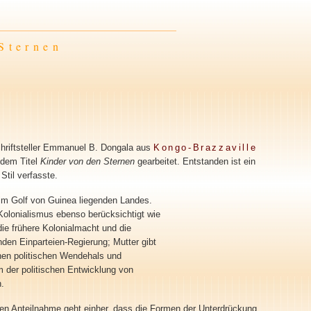
Sternen
Schriftsteller Emmanuel B. Dongala aus
Kongo-Brazzaville
 dem Titel
Kinder von den Sternen
gearbeitet. Entstanden ist ein
Stil verfasste.
, im Golf von Guinea liegenden Landes.
Kolonialismus ebenso berücksichtigt wie
die frühere Kolonialmacht und die
henden Einparteien-Regierung; Mutter gibt
inen politischen Wendehals und
um der politischen Entwicklung von
.
hen Anteilnahme geht einher, dass die Formen der Unterdrückung