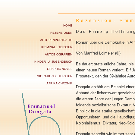
Rezension: Emm
HOME
Das Prinzip Hoffnun
REZENSIONEN
AUTORENPORTRAITS
Roman über die Demokratie in Afr
KRIMINALLITERATUR
Von Manfred Loimeier (©)
AUTOBIOGRAFIEN
KINDER- U. JUGENDBUCH
Es dauert stets etliche Jahre, bi
GRAPHIC NOVEL
einen neuen Roman vorlegt. Elf 
Prosatext, den der 59-jährige Aut
MIGRATIONSLITERATUR
AFRIKA-CHRONIK
Dongala erzählt am Beispiel einer
Anhand der liebenswert gezeichne
die ersten Jahre der jungen Demok
folgende sozialistische Diktatur; 
Einblick in die starke gesellscha
Opportunisten, und die Hauptfigur
Kolonialismus, Diktatur, Neo-Kol
Dongala schreibt wie immer sehr 