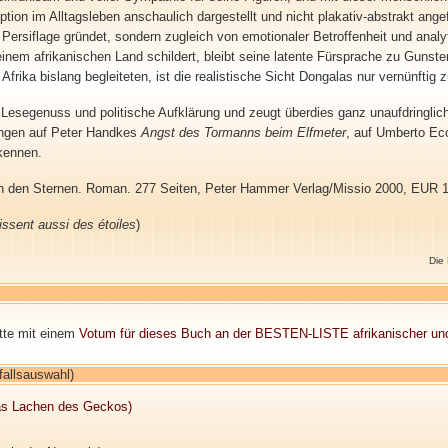
ion im Alltagsleben anschaulich dargestellt und nicht plakativ-abstrakt ange
r Persiflage gründet, sondern zugleich von emotionaler Betroffenheit und analy
inem afrikanischen Land schildert, bleibt seine latente Fürsprache zu Gunste
Afrika bislang begleiteten, ist die realistische Sicht Dongalas nur vernünftig 
 Lesegenuss und politische Aufklärung und zeugt überdies ganz unaufdringlic
ungen auf Peter Handkes
Angst des Tormanns beim Elfmeter
, auf Umberto E
kennen.
 den Sternen. Roman. 277 Seiten, Peter Hammer Verlag/Missio 2000, EUR 1
issent aussi des étoiles
)
Die
itte mit einem
Votum für dieses Buch an der BESTEN-LISTE afrikanischer un
fallsauswahl)
Das Lachen des Geckos)