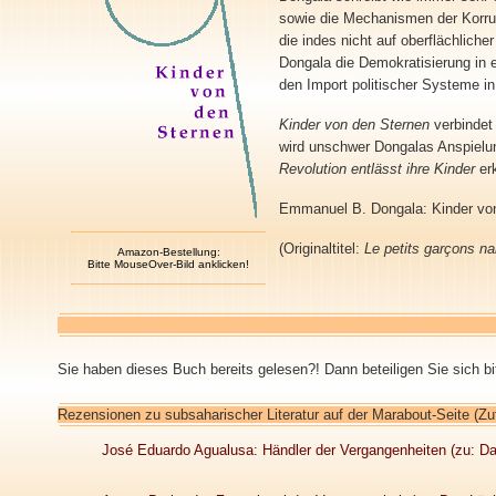
sowie die Mechanismen der Korrupt
die indes nicht auf oberflächliche
Dongala die Demokratisierung in e
den Import politischer Systeme in 
Kinder von den Sternen
verbindet
wird unschwer Dongalas Anspiel
Revolution entlässt ihre Kinder
er
Emmanuel B. Dongala: Kinder von
(Originaltitel:
Le petits garçons na
Amazon-Bestellung:
Bitte MouseOver-Bild anklicken!
Sie haben dieses Buch bereits gelesen?! Dann beteiligen Sie sich b
Rezensionen zu subsaharischer Literatur auf der Marabout-Seite (Zu
José Eduardo Agualusa: Händler der Vergangenheiten (zu: 