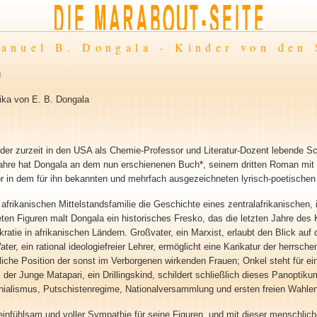
anuel B. Dongala - Kinder von den 
g
ika von E. B. Dongala
s der zurzeit in den USA als Chemie-Professor und Literatur-Dozent lebende 
Jahre hat Dongala an dem nun erschienenen Buch
*
, seinem dritten Roman mit
or in dem für ihn bekannten und mehrfach ausgezeichneten lyrisch-poetischen 
 afrikanischen Mittelstandsfamilie die Geschichte eines zentralafrikanischen
ten Figuren malt Dongala ein historisches Fresko, das die letzten Jahre des 
ratie in afrikanischen Ländern. Großvater, ein Marxist, erlaubt den Blick auf 
Vater, ein rational ideologiefreier Lehrer, ermöglicht eine Karikatur der herrsc
ftliche Position der sonst im Verborgenen wirkenden Frauen; Onkel steht für e
, der Junge Matapari, ein Drillingskind, schildert schließlich dieses Panoptik
onialismus, Putschistenregime, Nationalversammlung und ersten freien Wahlen
einfühlsam und voller Sympathie für seine Figuren, und mit dieser menschlic