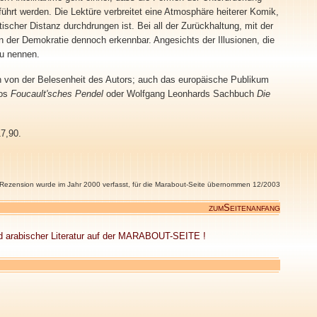
führt werden. Die Lektüre verbreitet eine Atmosphäre heiterer Komik,
tischer Distanz durchdrungen ist. Bei all der Zurückhaltung, mit der
n der Demokratie dennoch erkennbar. Angesichts der Illusionen, die
zu nennen.
h von der Belesenheit des Autors; auch das europäische Publikum
cos
Foucault'sches Pendel
oder Wolfgang Leonhards Sachbuch
Die
7,90.
 Rezension wurde im Jahr 2000 verfasst, für die Marabout-Seite übernommen 12/2003
S
ZUM
EITENANFANG
d arabischer Literatur auf der MARABOUT-SEITE !