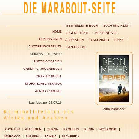
BESTENLISTE-BUCH
|
BUCH UND FILM
|
HOME
EIGENE TEXTE
|
BESTENLISTE-
REZENSIONEN
AFRIKAFILM
|
DISCLAIMER
|
LINKS
|
AUTORENPORTRAITS
IMPRESSUM
KRIMINALLITERATUR
AUTOBIOGRAFIEN
KINDER- U. JUGENDBUCH
GRAPHIC NOVEL
MIGRATIONSLITERATUR
AFRIKA-CHRONIK
Last Update: 28.05.19
Zum Inhalt >>>
Kriminalliteratur aus
Afrika und Arabien
ÄGYPTEN
|
ALGERIEN
|
GHANA
|
KAMERUN
|
KENIA
|
MOSAMBIK
|
MAROKKO
|
NIGERIA
|
SAMBIA
|
SüDAFRIKA