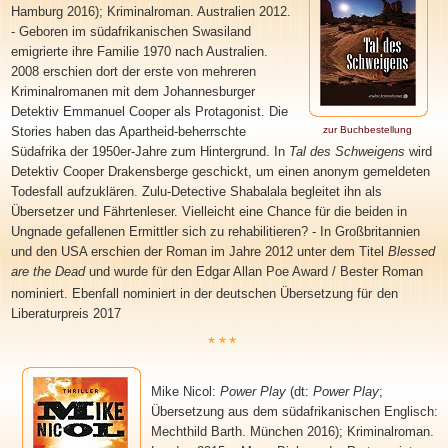
Hamburg 2016); Kriminalroman. Australien 2012.
- Geboren im südafrikanischen Swasiland
emigrierte ihre Familie 1970 nach Australien.
2008 erschien dort der erste von mehreren
Kriminalromanen mit dem Johannesburger
Detektiv Emmanuel Cooper als Protagonist. Die
Stories haben das Apartheid-beherrschte
zur Buchbestellung
Südafrika der 1950er-Jahre zum Hintergrund. In
Tal des Schweigens
wird
Detektiv Cooper Drakensberge geschickt, um einen anonym gemeldeten
Todesfall aufzuklären. Zulu-Detective Shabalala begleitet ihn als
Übersetzer und Fährtenleser. Vielleicht eine Chance für die beiden in
Ungnade gefallenen Ermittler sich zu rehabilitieren? - In Großbritannien
und den USA erschien der Roman im Jahre 2012 unter dem Titel
Blessed
are the Dead
und wurde für den Edgar Allan Poe Award / Bester Roman
nominiert. Ebenfall nominiert in der deutschen Übersetzung für
den
Liberaturpreis 2017
***
Mike Nicol:
Power Play
(dt:
Power Play
;
Übersetzung aus dem südafrikanischen Englisch:
Mechthild Barth. München 2016); Kriminalroman.