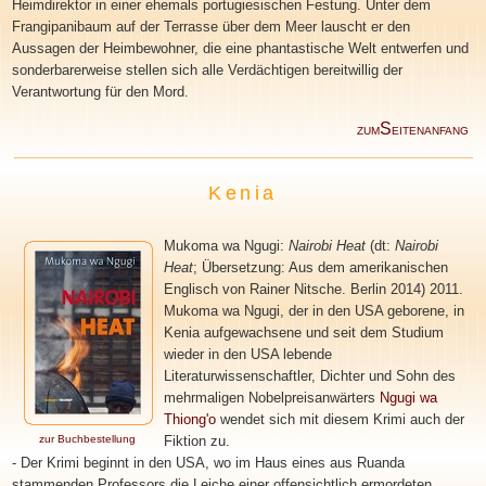
Heimdirektor in einer ehemals portugiesischen Festung. Unter dem
Frangipanibaum auf der Terrasse über dem Meer lauscht er den
Aussagen der Heimbewohner, die eine phantastische Welt entwerfen und
sonderbarerweise stellen sich alle Verdächtigen bereitwillig der
Verantwortung für den Mord.
S
ZUM
EITENANFANG
Kenia
Mukoma wa Ngugi
:
Nairobi Heat
(dt:
Nairobi
Heat
; Übersetzung:
Aus dem amerikanischen
Englisch von Rainer Nitsche. Berlin 2014
) 2011.
Mukoma wa Ngugi
, d
er in den USA geborene, in
Kenia aufgewachsene und seit dem Studium
wieder in den USA lebende
Literaturwissenschaftler, Dichter und Sohn des
mehrmaligen Nobelpreisanwärters
Ngugi wa
Thiong'o
wendet sich mit diesem Krimi auch der
zur Buchbestellung
Fiktion zu.
-
Der Krimi beginnt in den USA, wo im Haus eines aus Ruanda
stammenden Professors die Leiche einer offensichtlich ermordeten