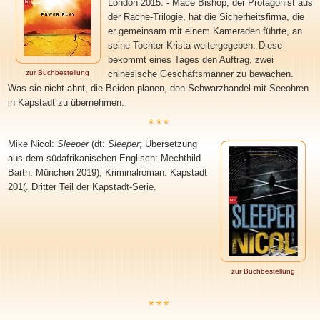
London 2015. - Mace Bishop, der Protagonist aus
der Rache-Trilogie, hat die Sicherheitsfirma, die
er gemeinsam mit einem Kameraden führte, an
seine Tochter Krista weitergegeben. Diese
bekommt eines Tages den Auftrag, zwei
zur Buchbestellung
chinesische Geschäftsmänner zu bewachen.
Was sie nicht ahnt, die Beiden planen, den Schwarzhandel mit Seeohren
in Kapstadt zu übernehmen.
***
Mike Nicol:
Sleeper
(dt:
Sleeper
; Übersetzung
aus dem südafrikanischen Englisch: Mechthild
Barth. München 2019), Kriminalroman. Kapstadt
201(. Dritter Teil der Kapstadt-Serie.
zur Buchbestellung
***