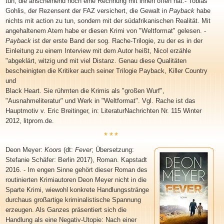
tun, die anscheinend noch eine Rechnung mit ihnen offen hat.- Tobias
Gohlis, der Rezensent der FAZ versichert, die Gewalt in
Payback
habe
nichts mit action zu tun, sondern mit der südafrikanischen Realität. Mit
angehaltenem Atem habe er diesen Krimi von "Weltformat" gelesen. -
Payback
ist der erste Band der sog. Rache-Trilogie, zu der es in der
Einleitung zu einem Interview mit dem Autor heißt, Nicol erzähle
"abgeklärt, witzig und mit viel Distanz. Genau diese Qualitäten
bescheinigten die Kritiker auch seiner Trilogie Payback, Killer Country
und
Black Heart. Sie rühmten die Krimis als "großen Wurf",
"Ausnahmeliteratur" und Werk in "Weltformat". Vgl. Rache ist das
Hauptmotiv v. Eric Breitinger, in: LiteraturNachrichten Nr. 115 Winter
2012, litprom.de
.
***
Deon Meyer
:
Koors
(dt:
Fever
; Übersetzung:
Stefanie Schäfer: Berlin 2017), Roman. Kapstadt
2016. - Im engen Sinne gehört dieser Roman des
routinierten Krimiautoren Deon Meyer nicht in die
Sparte Krimi, wiewohl konkrete Handlungsstränge
durchaus großartige kriminalistische Spannung
erzeugen. Als Ganzes präsentiert sich die
Handlung als eine Negativ-Utopie: Nach einer