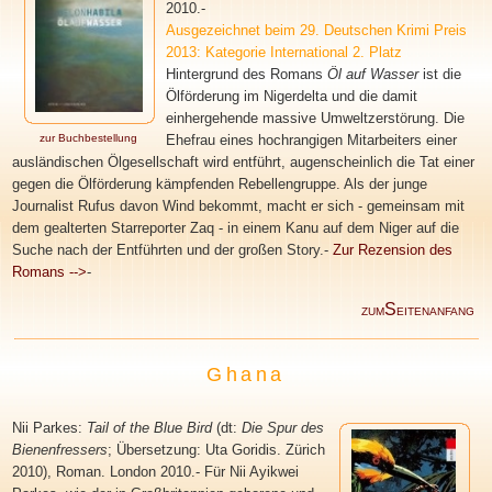
2010.-
Ausgezeichnet beim 29. Deutschen Krimi Preis
2013: Kategorie International 2. Platz
Hintergrund des Romans
Öl auf Wasser
ist die
Ölförderung im Nigerdelta und die damit
einhergehende massive Umweltzerstörung. Die
zur Buchbestellung
Ehefrau eines hochrangigen Mitarbeiters einer
ausländischen Ölgesellschaft wird entführt, augenscheinlich die Tat einer
gegen die Ölförderung kämpfenden Rebellengruppe. Als der junge
Journalist Rufus davon Wind bekommt, macht er sich - gemeinsam mit
dem gealterten Starreporter Zaq - in einem Kanu auf dem Niger auf die
Suche nach der Entführten und der großen Story.-
Zur Rezension des
Romans -->
-
S
ZUM
EITENANFANG
Ghana
Nii Parkes:
Tail of the Blue Bird
(dt:
Die Spur des
Bienenfressers
; Übersetzung: Uta Goridis. Zürich
2010), Roman. London 2010.- Für Nii Ayikwei