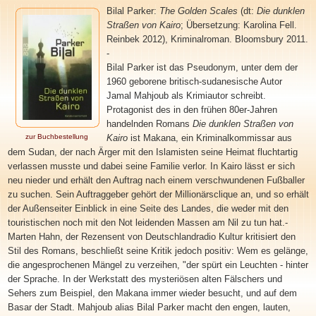
Bilal Parker
:
The Golden Scales
(dt:
Die dunklen
Straßen von Kairo
; Übersetzung: Karolina Fell.
Reinbek 2012), Kriminalroman. Bloomsbury 2011.
-
Bilal Parker ist das Pseudonym, unter dem der
1960 geborene britisch-sudanesische Autor
Jamal Mahjoub als Krimiautor schreibt.
Protagonist des in den frühen 80er-Jahren
handelnden Romans
Die dunklen Straßen von
zur Buchbestellung
Kairo
ist Makana, ein Kriminalkommissar aus
dem Sudan, der nach Ärger mit den Islamisten seine Heimat fluchtartig
verlassen musste und dabei seine Familie verlor. In Kairo lässt er sich
neu nieder und erhält den Auftrag nach einem verschwundenen Fußballer
zu suchen. Sein Auftraggeber gehört der Millionärsclique an, und so erhält
der Außenseiter Einblick in eine Seite des Landes, die weder mit den
touristischen noch mit den Not leidenden Massen am Nil zu tun hat.-
Marten Hahn, der Rezensent von Deutschlandradio Kultur kritisiert den
Stil des Romans, beschließt seine Kritik jedoch positiv: Wem es gelänge,
die angesprochenen Mängel zu verzeihen, "der spürt ein Leuchten - hinter
der Sprache. In der Werkstatt des mysteriösen alten Fälschers und
Sehers zum Beispiel, den Makana immer wieder besucht, und auf dem
Basar der Stadt. Mahjoub alias Bilal Parker macht den engen, lauten,