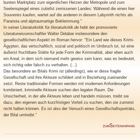
bunten Marktplatz zum eigentlichen Herzen der Metropole und zum
Seelenspiegel eines zutiefst zerrissenen Landes: Während die einen hier
Souvenirs kaufen, wartet auf die anderen in diesem Labyrinth nichts als
Paranoia und alptraumartige Beklemmung."
In seiner Literaturkritik für
literaturkritik.de
hebt der promovierte
Literaturwissenschaftler Walter Delabar insbesondere den
gesellschaftlichen Aspekt im Roman hervor: "Ein Land wie dieses Krimi-
Ägypten, das wirtschaftlich, sozial und politisch im Umbruch ist, ist eine
äußerst fruchtbare Stätte für jede Form der Kriminalität, aber eben auch
ein Areal, in dem sich niemand mehr gewiss sein kann, was es bedeutet,
sich richtig oder falsch zu verhalten. (...)
Das besondere an Bilals Krimi ist (allerdings), wie er diese fragile
Gesellschaft und ihre Akteure schildert und in Beziehung zueinander
setzt. Reste traditionaler Formen werden mit modernen Anforderungen
kombiniert, kriminelle Akteure suchen den legalen Raum. Die
Unsicherheit, in der alle Akteure leben und handeln müssen, treibt sie
dazu, den eigenen auch kurzfristigen Vorteil zu suchen, den sie zumeist
nicht halten können. Es ist also der Versuch eines Gesellschaftsporträts,
der Bilal umtreibt."
S
ZUM
EITENANFANG