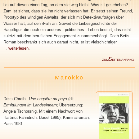
bis auf diesen einen Tag, an dem sie weg bleibt. Was ist geschehen?
Zam ist sicher, dass sie ihn nicht verlassen hat. Er setzt seinen Freund,
Prototyp des windigen Anwalts, der sich mit Detektivaufträgen über
Wasser hält, auf den ›Fall‹ an. Soweit die Liebesgeschichte der
Hauptfigur, die noch ein anderes - politisches - Leben besitzt, das nicht
zuletzt mit dem beruflichen Engagement zusammenhängt. Doch Betis
Roman beschränkt sich auch darauf nicht, er ist vielschichtiger.
→
weiterlesen
.
S
ZUM
EITENANFANG
Marokko
Driss Chraibi
:
Une enquête au pays
(dt:
Ermittlungen im Landesinnern
; Übersetzung:
Angela Tschorsnig. Mit einem Nachwort von
Hartmut Fähndrich. Basel 1995), Kriminalroman.
Paris 1981 -