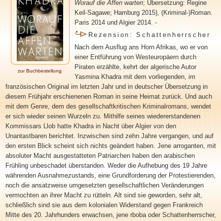
Worauf die Affen warten
; Übersetzung: Regine
Keil-Sagawe; Hamburg 2015), (Kriminal-)Roman.
Paris 2014 und Algier 2014. -
Rezension: Schattenherrscher
Nach dem Ausflug ans Horn Afrikas, wo er von
einer Entführung von Westeuropäern durch
Piraten erzählte, kehrt der algerische Autor
zur Buchbestellung
Yasmina Khadra mit dem vorliegenden, im
französischen Original im letzten Jahr und in deutscher Übersetzung in
diesem Frühjahr erschienenen Roman in seine Heimat zurück. Und auch
mit dem Genre, dem des gesellschaftkritischen Kriminalromans, wendet
er sich wieder seinen Wurzeln zu. Mithilfe seines wiedererstandenen
Kommissars Llob hatte Khadra in Nacht über Algier von den
Unantastbaren berichtet. Inzwischen sind zehn Jahre vergangen, und auf
den ersten Blick scheint sich nichts geändert haben. Jene arroganten, mit
absoluter Macht ausgestatteten Patriarchen haben den arabischen
Frühling unbeschadet überstanden. Weder die Aufhebung des 19 Jahre
währenden Ausnahmezustands, eine Grundforderung der Protestierenden,
noch die ansatzweise umgesetzten gesellschaftlichen Veränderungen
vermochten an ihrer Macht zu rütteln. Alt sind sie geworden, sehr alt,
schließlich sind sie aus dem kolonialen Widerstand gegen Frankreich
Mitte des 20. Jahrhunders erwachsen, jene rboba oder Schattenherrscher,