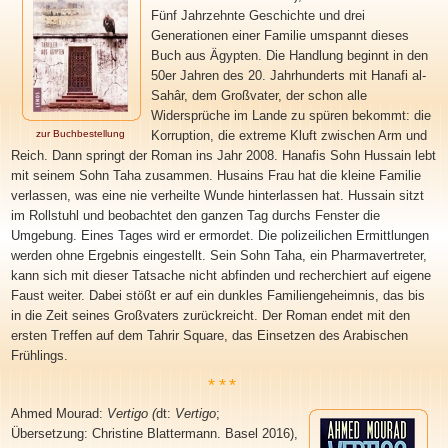
Fünf Jahrzehnte Geschichte und drei
Generationen einer Familie umspannt dieses
Buch aus Ägypten. Die Handlung beginnt in den
50er Jahren des 20. Jahrhunderts mit Hanafi al-
Sahâr, dem Großvater, der schon alle
Widersprüche im Lande zu spüren bekommt: die
zur Buchbestellung
Korruption, die extreme Kluft zwischen Arm und
Reich. Dann springt der Roman ins Jahr 2008. Hanafis Sohn Hussain lebt
mit seinem Sohn Taha zusammen. Husains Frau hat die kleine Familie
verlassen, was eine nie verheilte Wunde hinterlassen hat. Hussain sitzt
im Rollstuhl und beobachtet den ganzen Tag durchs Fenster die
Umgebung. Eines Tages wird er ermordet. Die polizeilichen Ermittlungen
werden ohne Ergebnis eingestellt. Sein Sohn Taha, ein Pharmavertreter,
kann sich mit dieser Tatsache nicht abfinden und recherchiert auf eigene
Faust weiter. Dabei stößt er auf ein dunkles Familiengeheimnis, das bis
in die Zeit seines Großvaters zurückreicht. Der Roman endet mit den
ersten Treffen auf dem Tahrir Square, das Einsetzen des Arabischen
Frühlings.
***
Ahmed Mourad
:
Vertigo (
dt:
Vertigo
;
Übersetzung: Christine Blattermann. Basel 2016),