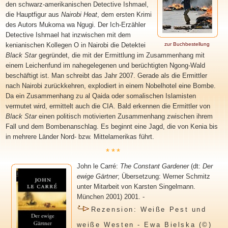
den schwarz-amerikanischen Detective Ishmael,
die Hauptfigur aus
Nairobi Heat
, dem ersten Krimi
des Autors Mukoma wa Ngugi. Der Ich-Erzähler
Detective Ishmael hat inzwischen mit dem
kenianischen Kollegen O in Nairobi die Detektei
zur Buchbestellung
Black Star
gegründet, die mit der Ermittlung im Zusammenhang mit
einem Leichenfund im nahegelegenen und berüchtigten Ngong-Wald
beschäftigt ist. Man schreibt das Jahr 2007. Gerade als die Ermittler
nach Nairobi zurückkehren, explodiert in einem Nobelhotel eine Bombe.
Da ein Zusammenhang zu al Qaida oder somalischen Islamisten
vermutet wird, ermittelt auch die CIA. Bald erkennen die Ermittler von
Black Star
einen politisch motivierten Zusammenhang zwischen ihrem
Fall und dem Bombenanschlag. Es beginnt eine Jagd, die von Kenia bis
in mehrere Länder Nord- bzw. Mittelamerikas führt.
***
John le Carré
:
The Constant Gardener
(dt:
Der
ewige Gärtner
; Übersetzung: Werner Schmitz
unter Mitarbeit von Karsten Singelmann.
München 2001) 2001. -
Rezension: Weiße Pest und
weiße Westen - Ewa Bielska (©)