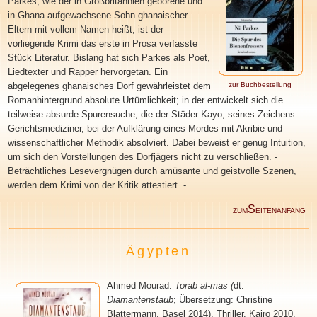
Parkes, wie der in Großbritannien geborene und
in Ghana aufgewachsene Sohn ghanaischer
Eltern mit vollem Namen heißt, ist der
vorliegende Krimi das erste in Prosa verfasste
Stück Literatur. Bislang hat sich Parkes als Poet,
Liedtexter und Rapper hervorgetan. Ein
abgelegenes ghanaisches Dorf gewährleistet dem
zur Buchbestellung
Romanhintergrund absolute Urtümlichkeit; in der entwickelt sich die
teilweise absurde Spurensuche, die der Städer Kayo, seines Zeichens
Gerichtsmediziner, bei der Aufklärung eines Mordes mit Akribie und
wissenschaftlicher Methodik absolviert. Dabei beweist er genug Intuition,
um sich den Vorstellungen des Dorfjägers nicht zu verschließen. -
Beträchtliches Lesevergnügen durch amüsante und geistvolle Szenen,
werden dem Krimi von der Kritik attestiert. -
S
ZUM
EITENANFANG
Ägypten
Ahmed Mourad
:
Torab al-mas (
dt:
Diamantenstaub
; Übersetzung: Christine
Blattermann. Basel 2014), Thriller. Kairo 2010.