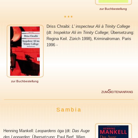
zur Buchbestellung
***
Driss Chraibi
:
L' inspecteur Ali à Trinity College
(dt:
Inspektor Ali im Trinity College
; Übersetzung:
Regina Keil. Zürich 1998), Kriminalroman. Paris
1996 -
zur Buchbestellung
S
ZUM
EITENANFANG
Sambia
Henning Mankell
:
Leopardens öga
(dt:
Das Auge
des Leoparden
; Übersetzung: Paul Berf. Wien