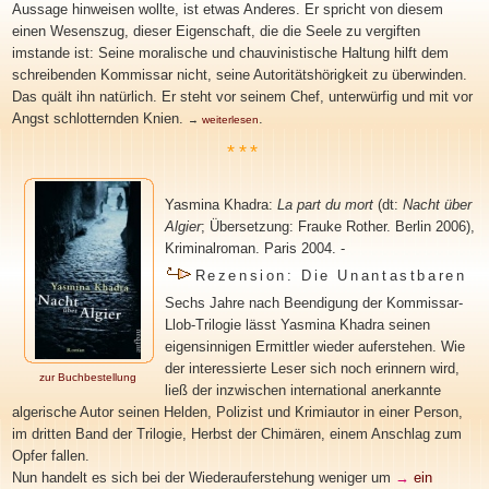
Aussage hinweisen wollte, ist etwas Anderes. Er spricht von diesem
einen Wesenszug, dieser Eigenschaft, die die Seele zu vergiften
imstande ist: Seine moralische und chauvinistische Haltung hilft dem
schreibenden Kommissar nicht, seine Autoritätshörigkeit zu überwinden.
Das quält ihn natürlich. Er steht vor seinem Chef, unterwürfig und mit vor
Angst schlotternden Knien
.
.
→
weiterlesen
***
Yasmina Khadra
:
La part du mort
(dt:
Nacht über
Algier
; Übersetzung:
Frauke Rother.
Berlin 2006
),
Kriminalroman. Paris 2004. -
Rezension: Die Unantastbaren
Sechs Jahre nach Beendigung der Kommissar-
Llob-Trilogie lässt Yasmina Khadra seinen
eigensinnigen Ermittler wieder auferstehen. Wie
der interessierte Leser sich noch erinnern wird,
zur Buchbestellung
ließ der inzwischen international anerkannte
algerische Autor seinen Helden, Polizist und Krimiautor in einer Person,
im dritten Band der Trilogie, Herbst der Chimären, einem Anschlag zum
Opfer fallen.
Nun handelt es sich bei der Wiederauferstehung weniger um
→
ein