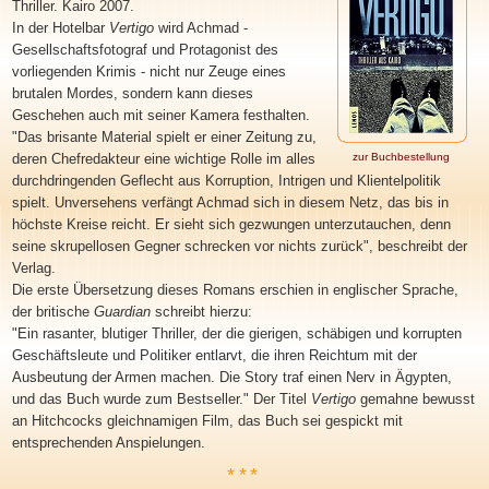
Thriller. Kairo 2007.
In der Hotelbar
Vertigo
wird Achmad -
Gesellschaftsfotograf und Protagonist des
vorliegenden Krimis - nicht nur Zeuge eines
brutalen Mordes, sondern kann dieses
Geschehen auch mit seiner Kamera festhalten.
"Das brisante Material spielt er einer Zeitung zu,
deren Chefredakteur eine wichtige Rolle im alles
zur Buchbestellung
durchdringenden Geflecht aus Korruption, Intrigen und Klientelpolitik
spielt. Unversehens verfängt Achmad sich in diesem Netz, das bis in
höchste Kreise reicht. Er sieht sich gezwungen unterzutauchen, denn
seine skrupellosen Gegner schrecken vor nichts zurück", beschreibt der
Verlag.
Die erste Übersetzung dieses Romans erschien in englischer Sprache,
der britische
Guardian
schreibt hierzu:
"Ein rasanter, blutiger Thriller, der die gierigen, schäbigen und korrupten
Geschäftsleute und Politiker entlarvt, die ihren Reichtum mit der
Ausbeutung der Armen machen. Die Story traf einen Nerv in Ägypten,
und das Buch wurde zum Bestseller." Der Titel
Vertigo
gemahne bewusst
an Hitchcocks gleichnamigen Film, das Buch sei gespickt mit
entsprechenden Anspielungen.
***