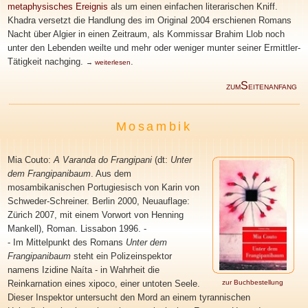
metaphysisches Ereignis
als um einen einfachen literarischen Kniff.
Khadra versetzt die Handlung des im Original 2004 erschienen Romans
Nacht über Algier in einen Zeitraum, als Kommissar Brahim Llob noch
unter den Lebenden weilte und mehr oder weniger munter seiner Ermittler-
Tätigkeit nachging.
.
→
weiterlesen
S
ZUM
EITENANFANG
Mosambik
Mia Couto:
A Varanda do Frangipani
(dt:
Unter
dem Frangipanibaum
. Aus dem
mosambikanischen Portugiesisch von Karin von
Schweder-Schreiner. Berlin 2000, Neuauflage:
Zürich 2007, mit einem Vorwort von Henning
Mankell), Roman. Lissabon 1996. -
- Im Mittelpunkt des Romans
Unter dem
Frangipanibaum
steht ein Polizeinspektor
namens Izidine Naíta - in Wahrheit die
Reinkarnation eines xipoco, einer untoten Seele.
zur Buchbestellung
Dieser Inspektor untersucht den Mord an einem tyrannischen