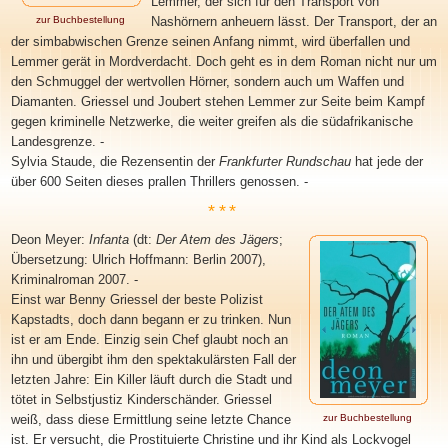
Lemmer, der sich für den Transport von
zur Buchbestellung
Nashörnern anheuern lässt. Der Transport, der an
der simbabwischen Grenze seinen Anfang nimmt, wird überfallen und
Lemmer gerät in Mordverdacht. Doch geht es in dem Roman nicht nur um
den Schmuggel der wertvollen Hörner, sondern auch um Waffen und
Diamanten. Griessel und Joubert stehen Lemmer zur Seite beim Kampf
gegen kriminelle Netzwerke, die weiter greifen als die südafrikanische
Landesgrenze. -
Sylvia Staude, die Rezensentin der
Frankfurter Rundschau
hat jede der
über 600 Seiten dieses prallen Thrillers genossen. -
***
Deon Meyer
:
Infanta
(dt:
Der Atem des Jägers
;
Übersetzung: Ulrich Hoffmann: Berlin 2007),
Kriminalroman 2007. -
Einst war Benny Griessel der beste Polizist
Kapstadts, doch dann begann er zu trinken. Nun
ist er am Ende. Einzig sein Chef glaubt noch an
ihn und übergibt ihm den spektakulärsten Fall der
letzten Jahre: Ein Killer läuft durch die Stadt und
tötet in Selbstjustiz Kinderschänder. Griessel
weiß, dass diese Ermittlung seine letzte Chance
zur Buchbestellung
ist. Er versucht, die Prostituierte Christine und ihr Kind als Lockvogel