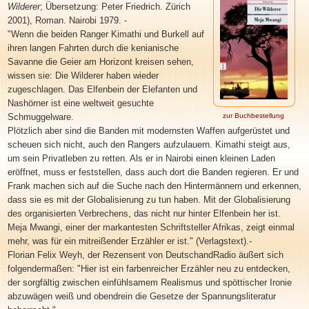
Wilderer
; Übersetzung: Peter Friedrich. Zürich
2001), Roman. Nairobi 1979. -
"Wenn die beiden Ranger Kimathi und Burkell auf
ihren langen Fahrten durch die kenianische
Savanne die Geier am Horizont kreisen sehen,
wissen sie: Die Wilderer haben wieder
zugeschlagen. Das Elfenbein der Elefanten und
Nashörner ist eine weltweit gesuchte
Schmuggelware.
zur Buchbestellung
Plötzlich aber sind die Banden mit modernsten Waffen aufgerüstet und
scheuen sich nicht, auch den Rangers aufzulauern. Kimathi steigt aus,
um sein Privatleben zu retten. Als er in Nairobi einen kleinen Laden
eröffnet, muss er feststellen, dass auch dort die Banden regieren. Er und
Frank machen sich auf die Suche nach den Hintermännern und erkennen,
dass sie es mit der Globalisierung zu tun haben. Mit der Globalisierung
des organisierten Verbrechens, das nicht nur hinter Elfenbein her ist.
Meja Mwangi, einer der markantesten Schriftsteller Afrikas, zeigt einmal
mehr, was für ein mitreißender Erzähler er ist." (Verlagstext).-
Florian Felix Weyh, der Rezensent von DeutschandRadio äußert sich
folgendermaßen: "Hier ist ein farbenreicher Erzähler neu zu entdecken,
der sorgfältig zwischen einfühlsamem Realismus und spöttischer Ironie
abzuwägen weiß und obendrein die Gesetze der Spannungsliteratur