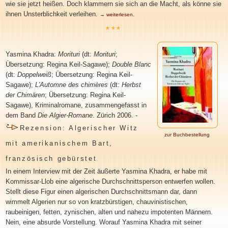
wie sie jetzt heißen. Doch klammern sie sich an die Macht, als könne sie
ihnen Unsterblichkeit verleihen
.
.
→
weiterlesen
***
Yasmina Khadra
:
Morituri
(dt:
Morituri
;
Übersetzung:
Regina Keil-Sagawe);
Double Blanc
(dt:
Doppelweiß
; Übersetzung: Regina Keil-
Sagawe);
L'Automne des chimères
(dt:
Herbst
der Chimären
; Übersetzung: Regina Keil-
Sagawe), Kriminalromane, zusammengefasst in
dem Band
Die Algier-Romane
. Zürich 2006. -
Rezension: Algerischer Witz
zur Buchbestellung
mit amerikanischem Bart,
französisch gebürstet
In einem Interview mit der Zeit äußerte Yasmina Khadra, er habe mit
Kommissar-Llob eine algerische Durchschnittsperson entwerfen wollen.
Stellt diese Figur einen algerischen Durchschnittsmann dar, dann
wimmelt Algerien nur so von kratzbürstigen, chauvinistischen,
raubeinigen, fetten, zynischen, alten und nahezu impotenten Männern.
Nein, eine absurde Vorstellung. Worauf Yasmina Khadra mit seiner