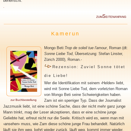
beherrscht."
.
S
ZUM
EITENANFANG
Kamerun
Mongo Beti
:
Trop de soleil tue l'amour
, Roman (dt:
Sonne Liebe Tod
, Übersetzung: Stefan Linster,
Zürich 2000), Roman.
-
Rezension: Zuviel Sonne tötet
die Liebe!
Wer die Identifikation mit seinem ›Helden‹ liebt,
wird mit Sonne Liebe Tod, dem vorletzten Roman
von Mongo Beti seine Schwierigkeiten haben.
zur Buchbestellung
Zam ist ein sperriger Typ. Dass der Journalist
Jazzmusik liebt, ist eine schöne Sache, dass der nicht mehr ganz junge
Mann trinkt, mag der Leser akzeptieren, dass er eine schöne junge
Geliebte hat, erfreut nicht nur die Seele. Kritisch wird es, wenn man mit
›ansehen‹ muss, wie Zam diese schöne junge Frau behandelt. Natürlich
läuft sie ihm weg, kehrt wieder zurück, läuft weg, kommt immer wieder,