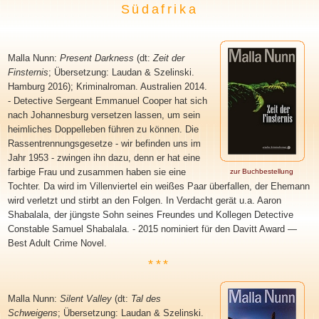
Südafrika
Malla Nunn:
Present Darkness
(dt:
Zeit der
Finsternis
; Übersetzung: Laudan & Szelinski.
Hamburg 2016); Kriminalroman. Australien 2014.
- Detective Sergeant Emmanuel Cooper hat sich
nach Johannesburg versetzen lassen, um sein
heimliches Doppelleben führen zu können. Die
Rassentrennungsgesetze - wir befinden uns im
Jahr 1953 - zwingen ihn dazu, denn er hat eine
farbige Frau und zusammen haben sie eine
zur Buchbestellung
Tochter. Da wird im Villenviertel ein weißes Paar überfallen, der Ehemann
wird verletzt und stirbt an den Folgen. In Verdacht gerät u.a. Aaron
Shabalala, der jüngste Sohn seines Freundes und Kollegen Detective
Constable Samuel Shabalala. - 2015 nominiert für den Davitt Award —
Best Adult Crime Novel.
***
Malla Nunn:
Silent Valley
(dt:
Tal des
Schweigens
; Übersetzung: Laudan & Szelinski.