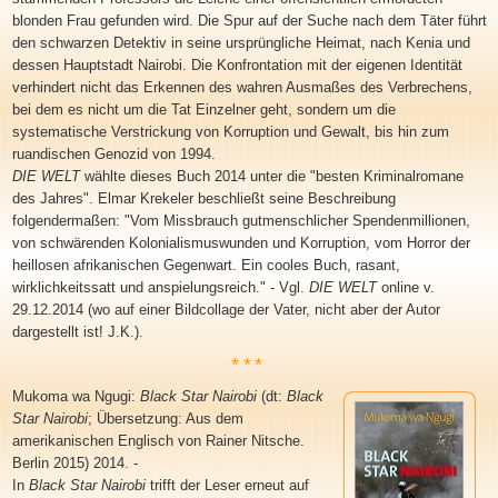
blonden Frau gefunden wird. Die Spur auf der Suche nach dem Täter führt
den schwarzen Detektiv in
seine ursprüngliche Heimat
, nach
Kenia und
dessen Hauptstadt
Nairobi
. Die Konfrontation mit der eigenen Identität
verhindert nicht das Erkennen des wahren Ausmaßes des Verbrechens,
bei dem es nicht um die Tat Einzelner geht, sondern um die
systematische Verstrickung von Korruption und Gewalt, bis hin zum
ruandischen Genozid von 1994.
DIE WELT
wählte dieses Buch
2014
unter die "besten Kriminalromane
des Jahres". Elmar Krekeler beschließt seine Beschreibung
folgendermaßen: "Vom Missbrauch gutmenschlicher Spendenmillionen,
von schwärenden Kolonialismuswunden und Korruption, vom Horror der
heillosen afrikanischen Gegenwart. Ein cooles Buch, rasant,
wirklichkeitssatt und anspielungsreich." - Vgl.
DIE WELT
online v.
29.12.2014 (wo auf einer Bildcollage der Vater, nicht aber der Autor
dargestellt ist! J.K.).
***
Mukoma wa Ngugi:
Black Star Nairobi
(dt:
Black
Star Nairobi
; Übersetzung: Aus dem
amerikanischen Englisch von Rainer Nitsche.
Berlin 2015) 2014. -
In
Black Star Nairobi
trifft der Leser erneut auf