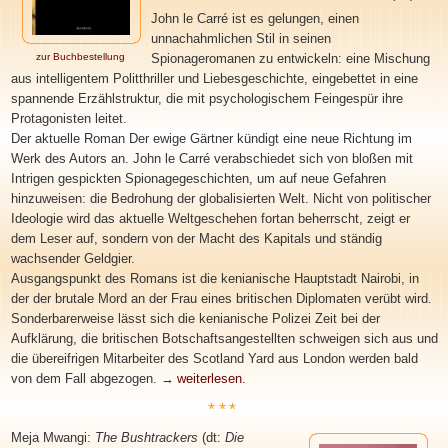
John le Carré ist es gelungen, einen
unnachahmlichen Stil in seinen
zur Buchbestellung
Spionageromanen zu entwickeln: eine Mischung
aus intelligentem Politthriller und Liebesgeschichte, eingebettet in eine
spannende Erzählstruktur, die mit psychologischem Feingespür ihre
Protagonisten leitet.
Der aktuelle Roman Der ewige Gärtner kündigt eine neue Richtung im
Werk des Autors an. John le Carré verabschiedet sich von bloßen mit
Intrigen gespickten Spionagegeschichten, um auf neue Gefahren
hinzuweisen: die Bedrohung der globalisierten Welt. Nicht von politischer
Ideologie wird das aktuelle Weltgeschehen fortan beherrscht, zeigt er
dem Leser auf, sondern von der Macht des Kapitals und ständig
wachsender Geldgier.
Ausgangspunkt des Romans ist die kenianische Hauptstadt Nairobi, in
der der brutale Mord an der Frau eines britischen Diplomaten verübt wird.
Sonderbarerweise lässt sich die kenianische Polizei Zeit bei der
Aufklärung, die britischen Botschaftsangestellten schweigen sich aus und
die übereifrigen Mitarbeiter des Scotland Yard aus London werden bald
von dem Fall abgezogen.
→
weiterlesen
.
***
Meja Mwangi
:
The Bushtrackers
(dt:
Die