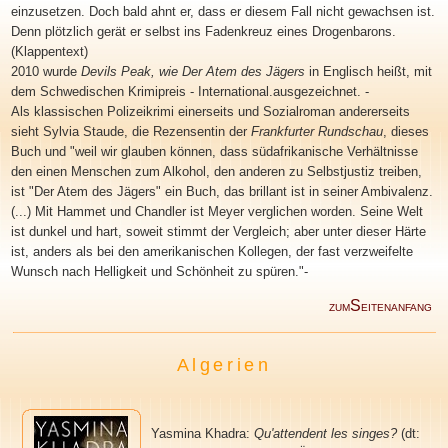
einzusetzen. Doch bald ahnt er, dass er diesem Fall nicht gewachsen ist.
Denn plötzlich gerät er selbst ins Fadenkreuz eines Drogenbarons.
(Klappentext)
2010 wurde
Devils Peak, wie Der Atem des Jägers
in Englisch heißt, mit
dem Schwedischen Krimipreis - International.ausgezeichnet. -
Als klassischen Polizeikrimi einerseits und Sozialroman andererseits
sieht
Sylvia Staude, die Rezensentin der
Frankfurter Rundschau
, dieses
Buch und "weil wir glauben können, dass südafrikanische Verhältnisse
den einen Menschen zum Alkohol, den anderen zu Selbstjustiz treiben,
ist "Der Atem des Jägers" ein Buch, das brillant ist in seiner Ambivalenz.
(...) Mit Hammet und Chandler ist Meyer verglichen worden. Seine Welt
ist dunkel und hart, soweit stimmt der Vergleich; aber unter dieser Härte
ist, anders als bei den amerikanischen Kollegen, der fast verzweifelte
Wunsch nach Helligkeit und Schönheit zu spüren."
-
S
ZUM
EITENANFANG
Algerien
Yasmina Khadra:
Qu'attendent les singes?
(dt: