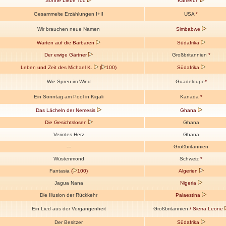
Sonne Liebe Tod
Kamerun
Gesammelte Erzählungen I+II
USA
*
Wir brauchen neue Namen
Simbabwe
Warten auf die Barbaren
Südafrika
Der ewige Gärtner
Großbritannien
*
Leben und Zeit des Michael K.
(
100)
Südafrika
Wie Spreu im Wind
Guadeloupe
*
Ein Sonntag am Pool in Kigali
Kanada
*
Das Lächeln der Nemesis
Ghana
Die Gesichtslosen
Ghana
Verirrtes Herz
Ghana
---
Großbritannien
Wüstenmond
Schweiz
*
Fantasia
(
100)
Algerien
Jagua Nana
Nigeria
Die Illusion der Rückkehr
Palaestina
Ein Lied aus der Vergangenheit
Großbritannien
/ Sierra Leone
Der Besitzer
Südafrika