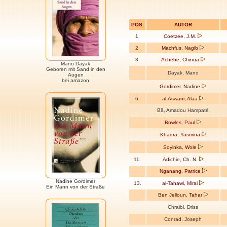
POS.
AUTOR
1.
Coetzee, J.M.
2.
Machfus, Nagib
3.
Achebe, Chinua
Mano Dayak
Geboren mit Sand in den
Dayak, Mano
Augen
bei amazon
Gordimer, Nadine
6.
al-Aswani, Alaa
Bâ, Amadou Hampaté
Bowles, Paul
Khadra, Yasmina
Soyinka, Wole
11.
Adichie, Ch. N.
Nganang, Patrice
Nadine Gordimer
13.
al-Tahawi, Miral
Ein Mann von der Straße
Ben Jelloun, Tahar
Chraibi, Driss
Conrad, Joseph