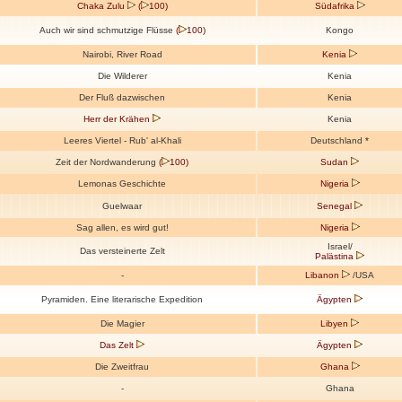
Chaka Zulu
(
100)
Südafrika
Auch wir sind schmutzige Flüsse
(
100)
Kongo
Nairobi, River Road
Kenia
Die Wilderer
Kenia
Der Fluß dazwischen
Kenia
Herr der Krähen
Kenia
Leeres Viertel - Rub' al-Khali
Deutschland
*
Zeit der Nordwanderung
(
100)
Sudan
Lemonas Geschichte
Nigeria
Guelwaar
Senegal
Sag allen, es wird gut!
Nigeria
Israel/
Das versteinerte Zelt
Palästina
-
Libanon
/USA
Pyramiden. Eine literarische Expedition
Ägypten
Die Magier
Libyen
Das Zelt
Ägypten
Die Zweitfrau
Ghana
-
Ghana