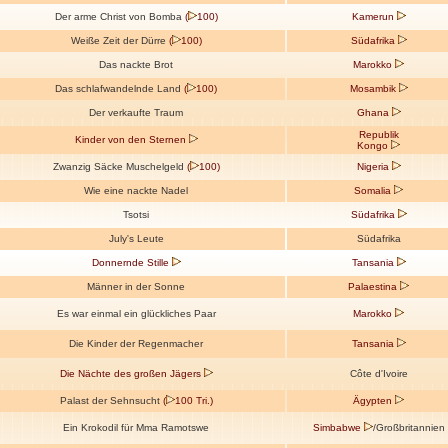
Der arme Christ von Bomba
(
100)
Kamerun
Weiße Zeit der Dürre
(
100)
Südafrika
Das nackte Brot
Marokko
Das schlafwandelnde Land
(
100)
Mosambik
Der verkaufte Traum
Ghana
Republik
Kinder von den Sternen
Kongo
Zwanzig Säcke Muschelgeld
(
100)
Nigeria
Wie eine nackte Nadel
Somalia
Tsotsi
Südafrika
July's Leute
Südafrika
Donnernde Stille
Tansania
Männer in der Sonne
Palaestina
Es war einmal ein glückliches Paar
Marokko
Die Kinder der Regenmacher
Tansania
Die Nächte des großen Jägers
Côte d'Ivoire
Palast der Sehnsucht
(
100 Tri.)
Ägypten
Ein Krokodil für Mma Ramotswe
Simbabwe
/Großbritannien