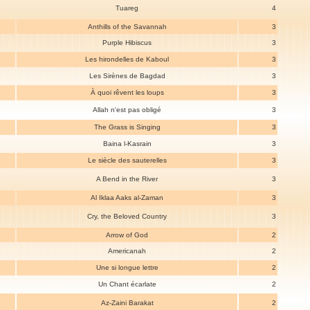
Tuareg
4
Anthills of the Savannah
3
Purple Hibiscus
3
Les hirondelles de Kaboul
3
Les Sirènes de Bagdad
3
À quoi rêvent les loups
3
Allah n'est pas obligé
3
The Grass is Singing
3
Baina l-Kasrain
3
Le siècle des sauterelles
3
A Bend in the River
3
Al Iklaa Aaks al-Zaman
3
Cry, the Beloved Country
3
Arrow of God
2
Americanah
2
Une si longue lettre
2
Un Chant écarlate
2
Az-Zaini Barakat
2