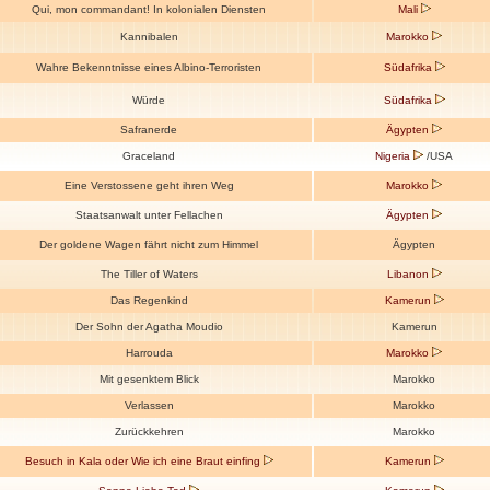
Qui, mon commandant! In kolonialen Diensten
Mali
Kannibalen
Marokko
Wahre Bekenntnisse eines Albino-Terroristen
Südafrika
Würde
Südafrika
Safranerde
Ägypten
Graceland
Nigeria
/USA
Eine Verstossene geht ihren Weg
Marokko
Staatsanwalt unter Fellachen
Ägypten
Der goldene Wagen fährt nicht zum Himmel
Ägypten
The Tiller of Waters
Libanon
Das Regenkind
Kamerun
Der Sohn der Agatha Moudio
Kamerun
Harrouda
Marokko
Mit gesenktem Blick
Marokko
Verlassen
Marokko
Zurückkehren
Marokko
Besuch in Kala oder Wie ich eine Braut einfing
Kamerun