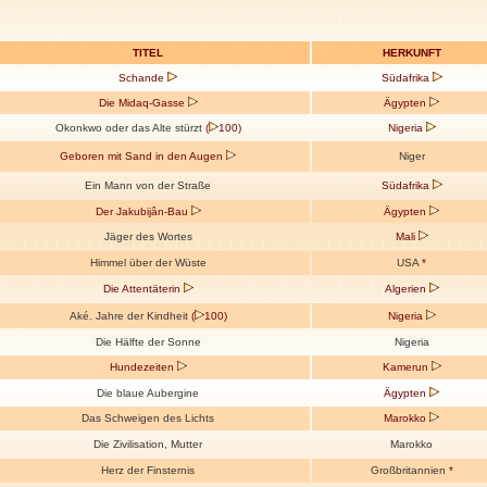
TITEL
HERKUNFT
Schande
Südafrika
Die Midaq-Gasse
Ägypten
Okonkwo oder das Alte stürzt
(
100)
Nigeria
Geboren mit Sand in den Augen
Niger
Ein Mann von der Straße
Südafrika
Der Jakubijân-Bau
Ägypten
Jäger des Wortes
Mali
Himmel über der Wüste
USA
*
Die Attentäterin
Algerien
Aké. Jahre der Kindheit
(
100)
Nigeria
Die Hälfte der Sonne
Nigeria
Hundezeiten
Kamerun
Die blaue Aubergine
Ägypten
Das Schweigen des Lichts
Marokko
Die Zivilisation, Mutter
Marokko
Herz der Finsternis
Großbritannien
*