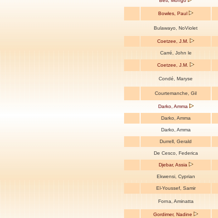
Beti, Mongo
Bowles, Paul
Bulawayo, NoViolet
Coetzee, J.M.
Carré, John le
Coetzee, J.M.
Condé, Maryse
Courtemanche, Gil
Darko, Amma
Darko, Amma
Darko, Amma
Durrell, Gerald
De Cesco, Federica
Djebar, Assia
Ekwensi, Cyprian
El-Youssef, Samir
Forna, Aminatta
Gordimer, Nadine