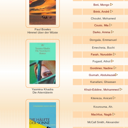
Beti, Mongo
Brink, André
Choukri, Mohamed
Couto, Mia
Paul Bowles
Darko, Amma
Himmel über der Wüste
Dongala, Emmanuel
Emecheta, Buchi
Farah, Nuruddin
Fugard, Athol
Gordimer, Nadine
Gurnah, Abdulrazak
Kanafani, Ghassan
Yasmina Khadra
Khaïr-Eddine, Mohammed
Die Attentäterin
Kitereza, Aniceti
Kourouma, Ah.
Machfus, Nagib
McCall Smith, Alexander