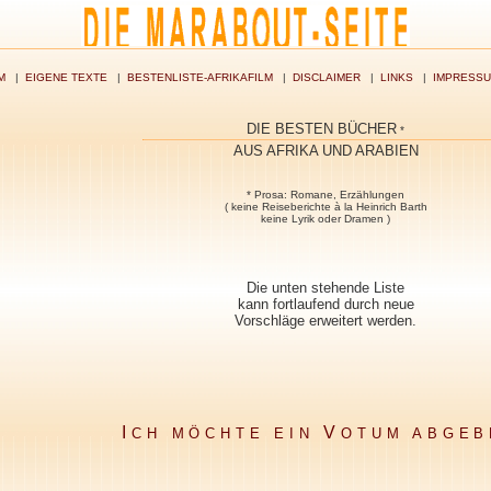
M
|
EIGENE TEXTE
|
BESTENLISTE-AFRIKAFILM
|
DISCLAIMER
|
LINKS
|
IMPRESS
DIE BESTEN BÜCHER
*
AUS AFRIKA UND ARABIEN
* Prosa: Romane, Erzählungen
( keine Reiseberichte à la Heinrich Barth
keine Lyrik oder Dramen )
Die unten stehende Liste
kann fortlaufend durch neue
Vorschläge erweitert werden.
I
V
CH MÖCHTE EIN
OTUM ABGEB