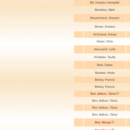
Bâ, Amadou Hampâté
Binebine, Mahi
Breytenbach, Breyten
Brown, Andrew
Al-Charrat, Edwar
Abani, Chris
Abouzeïd, Leïla
Al-Hakim, Taufiq
Bakr, Salwa
Barakat, Hoda
Bebey, Francis
Bebey, Francis
Ben Jelloun, Tahar
Ben Jelloun, Tahar
Ben Jelloun, Tahar
Ben Jelloun, Tahar
Beti, Mongo