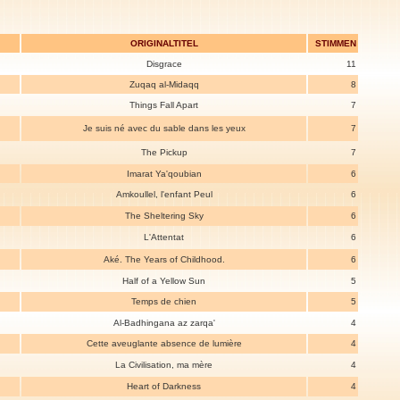
ORIGINALTITEL
STIMMEN
Disgrace
11
Zuqaq al-Midaqq
8
Things Fall Apart
7
Je suis né avec du sable dans les yeux
7
The Pickup
7
Imarat Ya'qoubian
6
Amkoullel, l'enfant Peul
6
The Sheltering Sky
6
L'Attentat
6
Aké. The Years of Childhood.
6
Half of a Yellow Sun
5
Temps de chien
5
Al-Badhingana az zarqa'
4
Cette aveuglante absence de lumière
4
La Civilisation, ma mère
4
Heart of Darkness
4