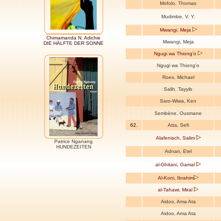
Mofolo, Thomas
Mudimbe, V. Y.
Mwangi, Meja
Chimamanda N. Adichie
Mwangi, Meja
DIE HÄLFTE DER SONNE
Ngugi wa Thiong'o
Ngugi wa Thiong'o
Roes, Michael
Salih, Tayyib
Saro-Wiwa, Ken
Sembène, Ousmane
62.
Atta, Sefi
Alafenisch, Salim
Patrice Nganang
HUNDEZEITEN
Adnan, Etel
al-Ghitani, Gamal
Al-Koni, Ibrahim
al-Tahawi, Miral
Aidoo, Ama Ata
Aidoo, Ama Ata