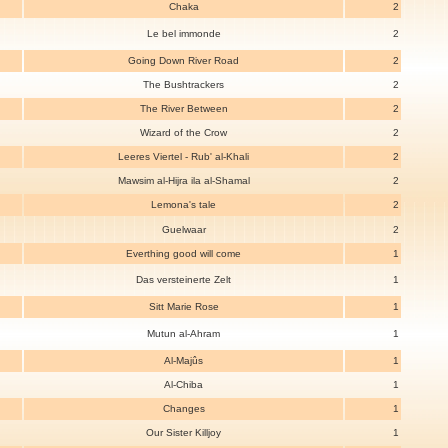
Chaka
2
Le bel immonde
2
Going Down River Road
2
The Bushtrackers
2
The River Between
2
Wizard of the Crow
2
Leeres Viertel - Rub' al-Khali
2
Mawsim al-Hijra ila al-Shamal
2
Lemona's tale
2
Guelwaar
2
Everthing good will come
1
Das versteinerte Zelt
1
Sitt Marie Rose
1
Mutun al-Ahram
1
Al-Majûs
1
Al-Chiba
1
Changes
1
Our Sister Killjoy
1