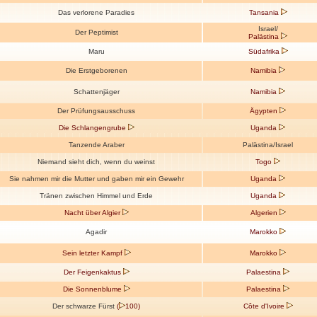
Das verlorene Paradies
Tansania
Israel/
Der Peptimist
Palästina
Maru
Südafrika
Die Erstgeborenen
Namibia
Schattenjäger
Namibia
Der Prüfungsausschuss
Ägypten
Die Schlangengrube
Uganda
Tanzende Araber
Palästina/Israel
Niemand sieht dich, wenn du weinst
Togo
Sie nahmen mir die Mutter und gaben mir ein Gewehr
Uganda
Tränen zwischen Himmel und Erde
Uganda
Nacht über Algier
Algerien
Agadir
Marokko
Sein letzter Kampf
Marokko
Der Feigenkaktus
Palaestina
Die Sonnenblume
Palaestina
Der schwarze Fürst
(
100)
Côte d'Ivoire