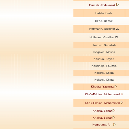
Gurnah, Abdulrazak
Habibi, Emile
Head, Bessie
Hoffmann, Giselher W.
Hoffmann,Giselher W.
Ibrahim, Sonallah
Isegawa, Moses
Kashua, Sayed
Kassindja, Fauziya
Keitetsi, China
Keitetsi, China
Khadra, Yasmina
Khaïr-Eddine, Mohammed
Khaïr-Eddine, Mohammed
Khalifa, Sahar
Khalifa, Sahar
Kourouma, Ah.