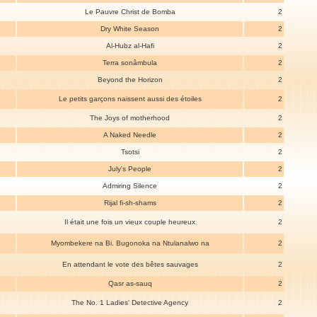
Le Pauvre Christ de Bomba
2
Dry White Season
2
Al-Hubz al-Hafi
2
Terra sonâmbula
2
Beyond the Horizon
2
Le petits garçons naissent aussi des étoiles
2
The Joys of motherhood
2
A Naked Needle
2
Tsotsi
2
July's People
2
Admiring Silence
2
Rijal fi-sh-shams
2
Il était une fois un vieux couple heureux
2
Myombekere na Bi. Bugonoka na Ntulanalwo na
2
En attendant le vote des bêtes sauvages
2
Qasr as-sauq
2
The No. 1 Ladies' Detective Agency
2