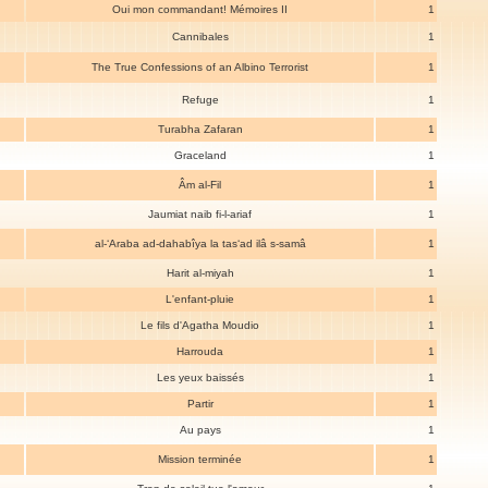
Oui mon commandant! Mémoires II
1
Cannibales
1
The True Confessions of an Albino Terrorist
1
Refuge
1
Turabha Zafaran
1
Graceland
1
Âm al-Fil
1
Jaumiat naib fi-l-ariaf
1
al-‘Araba ad-dahabîya la tas‘ad ilâ s-samâ
1
Harit al-miyah
1
L'enfant-pluie
1
Le fils d'Agatha Moudio
1
Harrouda
1
Les yeux baissés
1
Partir
1
Au pays
1
Mission terminée
1