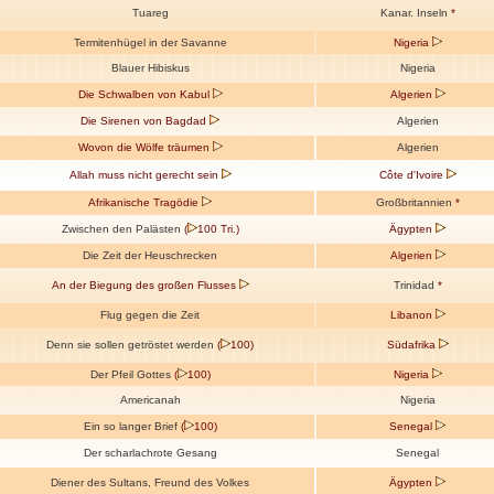
Tuareg
Kanar. Inseln
*
Termitenhügel in der Savanne
Nigeria
Blauer Hibiskus
Nigeria
Die Schwalben von Kabul
Algerien
Die Sirenen von Bagdad
Algerien
Wovon die Wölfe träumen
Algerien
Allah muss nicht gerecht sein
Côte d'Ivoire
Afrikanische Tragödie
Großbritannien
*
Zwischen den Palästen
(
100 Tri.)
Ägypten
Die Zeit der Heuschrecken
Algerien
An der Biegung des großen Flusses
Trinidad
*
Flug gegen die Zeit
Libanon
Denn sie sollen getröstet werden
(
100)
Südafrika
Der Pfeil Gottes
(
100)
Nigeria
Americanah
Nigeria
Ein so langer Brief
(
100)
Senegal
Der scharlachrote Gesang
Senegal
Diener des Sultans, Freund des Volkes
Ägypten