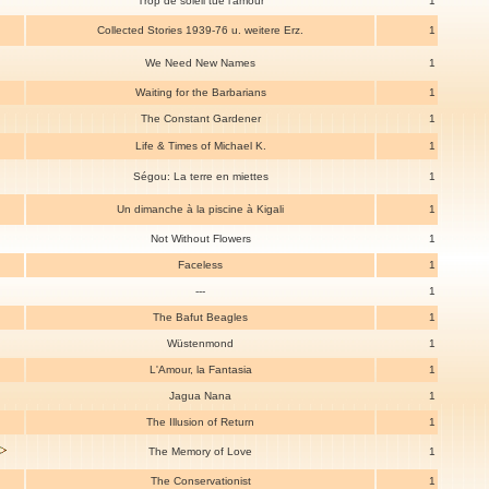
Trop de soleil tue l'amour
1
Collected Stories 1939-76 u. weitere Erz.
1
We Need New Names
1
Waiting for the Barbarians
1
The Constant Gardener
1
Life & Times of Michael K.
1
Ségou: La terre en miettes
1
Un dimanche à la piscine à Kigali
1
Not Without Flowers
1
Faceless
1
---
1
The Bafut Beagles
1
Wüstenmond
1
L'Amour, la Fantasia
1
Jagua Nana
1
The Illusion of Return
1
The Memory of Love
1
The Conservationist
1