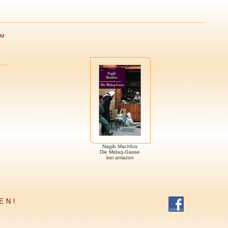
UM
Nagib Machfus
Die Midaq-Gasse
bei amazon
EN!