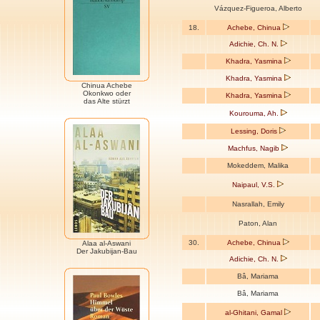
Vázquez-Figueroa, Alberto
18.
Achebe, Chinua
Adichie, Ch. N.
Khadra, Yasmina
Khadra, Yasmina
Chinua Achebe
Okonkwo oder
Khadra, Yasmina
das Alte stürzt
Kourouma, Ah.
Lessing, Doris
Machfus, Nagib
Mokeddem, Malika
Naipaul, V.S.
Nasrallah, Emily
Paton, Alan
30.
Achebe, Chinua
Alaa al-Aswani
Der Jakubijan-Bau
Adichie, Ch. N.
Bâ, Mariama
Bâ, Mariama
al-Ghitani, Gamal