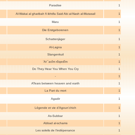
Paradise
1
Al-Wakai al gharibah fi ikhtifa Said Abi al-Nash al-Mutasail
1
Maru
1
Die Erstgeborenen
1
Schattenjäger
1
Al-Lagna
1
Slangenkuil
1
'Ar¯avîm rôqedîm
1
Do They Hear You When You Cry
1
-
1
ATears between heaven and earth
1
La Part du mort
1
Agadir
1
Légende et vie d’Agoun’chich
1
As-Subbar
1
Abbad al-schams
1
Les soleils de l'indépenance
1