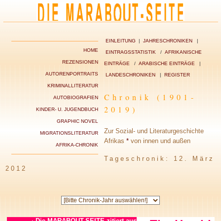
EINLEITUNG
|
JAHRESCHRONIKEN
|
HOME
EINTRAGSSTATISTIK
/
AFRIKANISCHE
REZENSIONEN
EINTRÄGE
/
ARABISCHE EINTRÄGE
|
AUTORENPORTRAITS
LANDESCHRONIKEN
|
REGISTER
KRIMINALLITERATUR
Chronik (1901-
AUTOBIOGRAFIEN
2019)
KINDER- U. JUGENDBUCH
GRAPHIC NOVEL
Zur Sozial- und Literaturgeschichte
MIGRATIONSLITERATUR
Afrikas
*
von innen und außen
AFRIKA-CHRONIK
Tageschronik: 12. März
2012
·
Die MARABOUT-SEITE zitiert aus