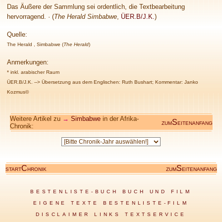
Das Äußere der Sammlung sei ordentlich, die Textbearbeitung
hervorragend. · (
The Herald Simbabwe
,
ÜER.B/J.K.
)
Quelle:
The Herald
, Simbabwe (
The Herald
)
Anmerkungen
:
* inkl. arabischer Raum
ÜER.B/J.K. --> Übersetzung aus dem Englischen: Ruth Bushart; Kommentar: Janko
Kozmus©
Weitere Artikel zu
→
Simbabwe
in der Afrika-
S
ZUM
EITENANFANG
Chronik:
C
S
START
HRONIK
ZUM
EITENANFANG
BESTENLISTE-BUCH
BUCH UND FILM
EIGENE TEXTE
BESTENLISTE-FILM
DISCLAIMER
LINKS
TEXTSERVICE