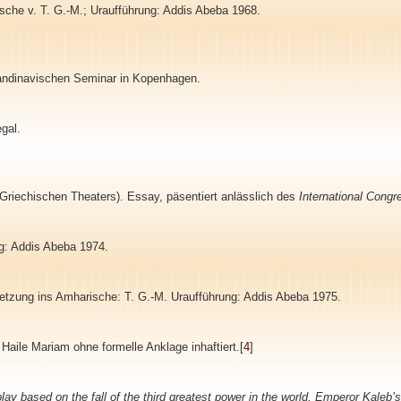
ische
v. T. G.-M.
; Uraufführung: Addis Abeba 1968
.
ndinavischen Seminar in Kopenhagen.
gal.
 Griechischen Theaters). Essay, päsentiert anlässlich des
International Congr
g: Addis Abeba 1974.
etzung ins Amharische: T. G.-M. Uraufführung: Addis Abeba 1975.
le Mariam ohne formelle Anklage inhaftiert.[
4
]
 play based on the fall of the third greatest power in the world, Emperor Kaleb’