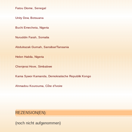
Fatou Diome, Senegal
Unity Dow, Botsuana
Buchi Emecheta, Nigeria
Nuruddin Farah, Somalia
Abdulrazak Gurnah, Sansibar/Tansania
Helon Habila, Nigeria
Chenjerai Hove, Simbabwe
Kama Sywor Kamanda, Demokratische Republik Kongo
Ahmadou Kourouma, Côte d'Ivoire
REZENSION(EN):
(noch nicht aufgenommen)