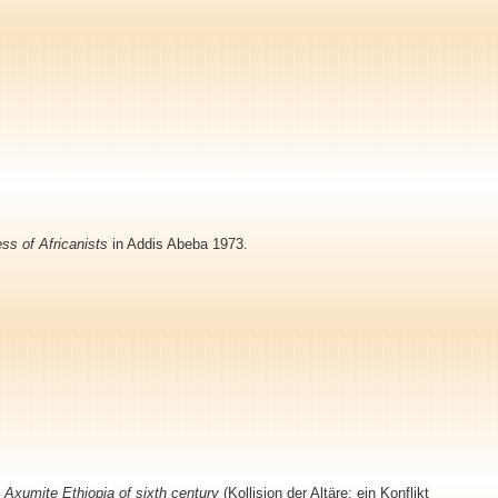
ess of Africanists
in Addis Abeba 1973.
s Axumite Ethiopia of sixth century
(Kollision der Altäre: ein Konflikt