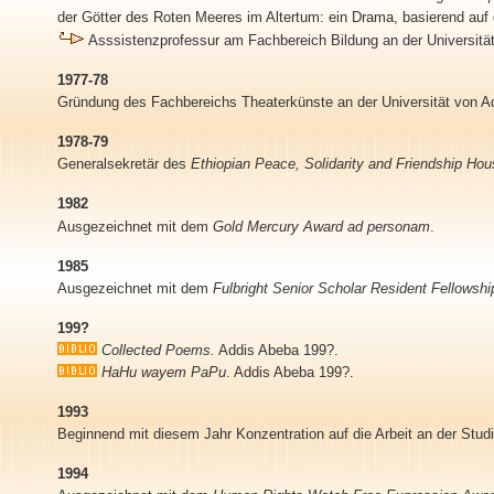
der Götter des Roten Meeres im Altertum: ein Drama, basierend auf 
Asssistenzprofessur am Fachbereich Bildung an der Universitä
1977-78
Gründung des Fachbereichs Theaterkünste an der Universität von A
1978-79
Generalsekretär des
Ethiopian Peace, Solidarity and Friendship Ho
1982
Ausgezeichnet mit dem
Gold Mercury Award ad personam
.
1985
Ausgezeichnet mit dem
Fulbright Senior Scholar Resident Fellowsh
199?
Collected Poems.
Addis Abeba 199?.
HaHu wayem PaPu
. Addis Abeba 199?.
1993
Beginnend mit diesem Jahr Konzentration auf die Arbeit an der Stud
1994