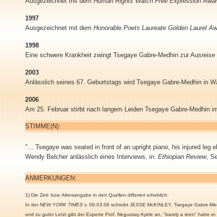
Ausgezeichnet mit dem
Human Rights Watch Free Expression Awa
1997
Ausgezeichnet mit dem
Honorable Poets Laureate Golden Laurel A
1998
Eine schwere Krankheit zwingt Tsegaye Gabre-Medhin zur Ausreise
2003
Anlässlich seines 67. Geburtstags wird Tsegaye Gabre-Medhin in Wa
2006
Am 25. Februar stirbt nach langem Leiden Tsegaye Gabre-Medhin im
STIMME(N):
"... Tsegaye was seated in front of an upright piano, his injured leg
Wendy Belcher anlässlich eines Interviews, in:
Ethiopian Review
, S
ANMERKUNGEN:
1)
Die Zeit- bzw. Altersangabe in den Quellen differiert erheblich:
In der
NEW YORK TIMES
v. 09.03.06 schreibt JESSE McKINLEY, Tsegaye Gabre-Medhi
und zu guter Letzt gibt der Experte Prof. Negussay Ayele an, "barely a teen" habe e