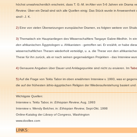
höchst unwahrschenilich erscheint, dass T. G.-M. im Alter von 5-6 Jahren ein Drama
Review
. Über ein Detail sind sich alle Quellen einig: Das Stück wurde in Anwesenheit 
sind!- J. K.
2)
Eine von vielen Übersetzungen europäischer Dramen, es folgten weitere von Shak
3)
Thematisch ein Hauptanliegen des Wissenschaftlers Tsegaye Gabre-Medhin. In ein
den
afrikanischen Ägyptologen u. Afrikanisten - getroffen sei. Er erzählt, er habe 
wissenschaftlichen Thesen wiederholt verteidigt, u. a. die These von den afrikanis
These für ihn zurück, als er nach seinen gegenwärtigen Projekten - das Interview wur
4)
Genauere Angaben über Dauer und Anklagepunkte sind nicht zu eruieren. Im
Tabo
5)
Auf die Frage von Teklu Tabor im oben erwähnten Interview v. 1993, was er gegen
die auf der frühesten ä
thio-ägyptischen Religion der Wiederauferstehung basiert und
Wichtigste Quellen:
Interview v. Teklu Tabor, in:
Ethiopian Review
, Aug. 1993
Interview v. Wendy Belcher, in:
Ethiopian Review
, Sept-Okt. 1998
Online-Katalog der
Library of Congress
, Washington
www.doollee.com
LINKS: