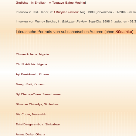
Gedichte - in Englisch - v. Tsegaye Gabre-Medhin
!
Interview v. Teklu Tabor, in:
Ethiopian Review
, Aug. 1993 [Inzwischen - 01/2009 - ist woh
Interview von Wendy Belcher, in:
Ethiopian Review
, Sept-Okt. 1998 [Inzwischen - 01/200
Literarische Portraits von subsaharischen Autoren (ohne
Südafrika
)
Chinua Achebe, Nigeria
Ch. N. Adichie, Nigeria
Ayi Kwei Armah, Ghana
Mongo Beti, Kamerun
Syl Cheney-Coker, Sierra Leone
Shimmer Chinodya, Simbabwe
Mia Couto, Mosambik
Tsitsi Dangarembga, Simbabwe
Amma Darko, Ghana