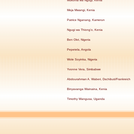
Mukoma wa Ngugi, Kenia
Meja Mwangi, Kenia
Patrice Nganang, Kamerun
Ngugi wa Thiong'o, Kenia
Ben Okri, Nigeria
Pepetela, Angola
Wole Soyinka, Nigeria
Yvonne Vera, Simbabwe
Abdourahman A. Waberi, Dschibuti/Frankreich
Binyavanga Wainaina, Kenia
Timothy Wangusa, Uganda