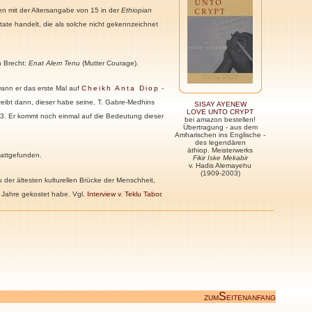
en mit der Altersangabe von 15 in der
Ethiopian
itate handelt, die als solche nicht gekennzeichnet
on Brecht:
Enat Alem Tenu
(Mutter Courage).
ann er das erste Mal auf
Cheikh Anta Diop
-
reibt
dann
, dieser habe seine, T. Gabre-Medhins
SISAY AYENEW
LOVE UNTO CRYPT
973. Er kommt noch einmal auf die Bedeutung dieser
bei amazon bestellen!
Übertragung - aus dem
Amharischen ins Englische -
des legendären
äthiop. Meisterwerks
attgefunden.
Fikir Iske Mekabir
v. Hadis Alemayehu
(1909-2003)
der ältesten kulturellen Brücke der Menschheit,
0 Jahre gekostet habe
.
Vgl.
Interview v. Teklu Tabor
.
S
ZUM
EITENANFANG