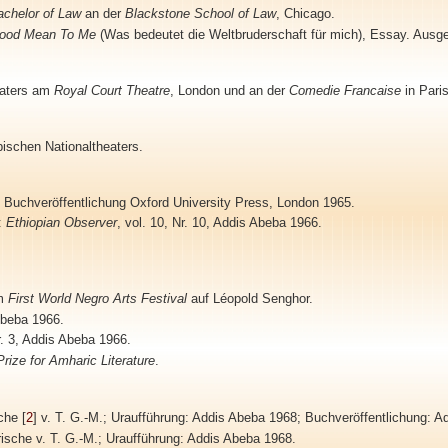
achelor of Law
an der
Blackstone School of Law
, Chicago.
hood Mean To Me
(Was bedeutet die Weltbruderschaft für mich), Essay. Ausge
eaters am
Royal Court Theatre
, London und an der
Comedie Francaise
in Paris
pischen Nationaltheaters.
 Buchveröffentlichung Oxford University Press, London 1965.
:
Ethiopian Observer
, vol. 10, Nr. 10, Addis Abeba 1966.
im
First World Negro Arts Festival
auf Léopold Senghor.
Abeba 1966.
Nr. 3, Addis Abeba 1966.
Prize for Amharic Literature
.
sche
[
2
]
v. T. G.-M.
; Uraufführung: Addis Abeba 1968; Buchveröffentlichung: A
ische
v. T. G.-M.;
Uraufführung: Addis Abeba 1968
.