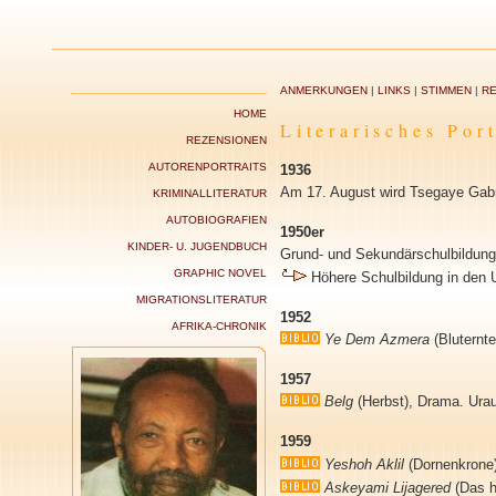
ANMERKUNGEN
|
LINKS
|
STIMMEN
|
RE
HOME
Literarisches Por
REZENSIONEN
AUTORENPORTRAITS
1936
Am 17. August wird Tsegaye Gabr
KRIMINALLITERATUR
AUTOBIOGRAFIEN
1950er
KINDER- U. JUGENDBUCH
Grund- und Sekundärschulbildung
GRAPHIC NOVEL
Höhere Schulbildung in den
MIGRATIONSLITERATUR
1952
AFRIKA-CHRONIK
Ye Dem Azmera
(Bluternte
1957
Belg
(Herbst), Drama. Urau
1959
Yeshoh Aklil
(Dornenkrone)
Askeyami Lijagered
(Das h