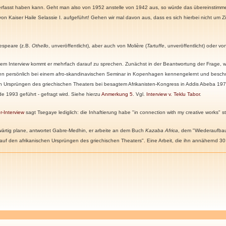
 verfasst haben kann. Geht man also von 1952 anstelle von 1942 aus, so würde das übereinstimm
von Kaiser Haile Selassie I. aufgeführt! Gehen wir mal davon aus, dass es sich hierbei nicht um Z
espeare (z.B.
Othello
, unveröffentlicht), aber auch von Molière (
Tartuffe
, unveröffentlicht) oder v
em Interview kommt er mehrfach darauf zu sprechen. Zunächst in der Beantwortung der Frage, w
diesen persönlich bei einem afro-skandinavischen Seminar in Kopenhagen kennengelernt und besch
chen Ursprüngen des griechischen Theaters bei besagtem Afrikanisten-Kongress in Addis Abeba 1
de 1993 geführt - gefragt wird. Siehe hierzu
Anmerkung 5
. Vgl.
Interview v. Teklu Tabor
.
r-Interview
sagt Tsegaye lediglich: die Inhaftierung habe "in connection with my creative works"
st
wärtig plane, antwortet Gabre-Medhin, er arbeite an dem Buch
Kazaba Africa
, dem "Wiederaufbau 
 auf den afrikanischen Ursprüngen des griechischen Theaters". Eine Arbeit, die ihn annähernd 3