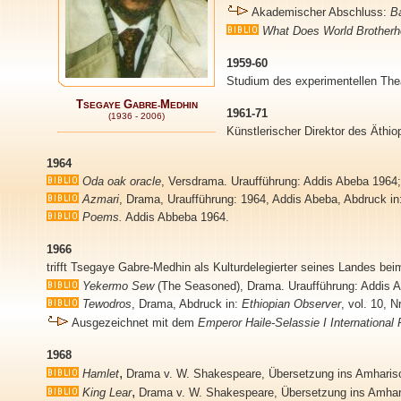
Akademischer Abschluss:
B
What Does World Brother
1959-60
Studium des experimentellen Th
T
G
M
SEGAYE
ABRE-
EDHIN
1961-71
(1936 - 2006)
Künstlerischer Direktor des Äthio
1964
Oda oak oracle
, Versdrama. Uraufführung: Addis Abeba 1964;
Azmari
, Drama, Uraufführung: 1964, Addis Abeba, Abdruck in
Poems.
Addis Abbeba 1964.
1966
trifft Tsegaye Gabre-Medhin als Kulturdelegierter seines Landes be
Yekermo Sew
(The Seasoned), Drama. Uraufführung: Addis 
Tewodros
, Drama, Abdruck in:
Ethiopian Observer
, vol. 10, 
Ausgezeichnet mit dem
Emperor Haile-Selassie I International 
1968
,
Hamlet
Drama v.
W. Shakespeare, Übersetzung ins
Amhari
,
King Lear
Drama v.
W. Shakespeare, Übersetzung ins
Amhar