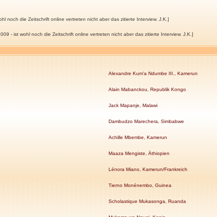
l noch die Zeitschrift online vertreten nicht aber das zitierte Interview. J.K.]
9 - ist wohl noch die Zeitschrift online vertreten nicht aber das zitierte Interview. J.K.]
Alexandre Kum'a Ndumbe III., Kamerun
Alain Mabanckou, Republik Kongo
Jack Mapanje, Malawi
Dambudzo Marechera, Simbabwe
Achille Mbembe, Kamerun
Maaza Mengiste, Äthiopien
Lénora Miano, Kamerun/Frankreich
Tierno Monénembo, Guinea
Scholastique Mukasonga, Ruanda