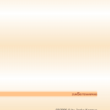
S
ZUM
EITENANFANG