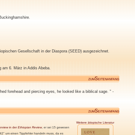
Buckinghamshire.
hiopischen Gesellschaft in der Diaspora (SEED) ausgezeichnet.
g am 6. März in Addis Abeba.
S
ZUM
EITENANFANG
hed forehead and piercing eyes, he looked like a biblical sage. " -
S
ZUM
EITENANFANG
Weitere ätiopische Literatur
erview in der
Ethiopian Review
, er sei 15 gewesen
1942" um einen Tippfehler handeln muss, da es