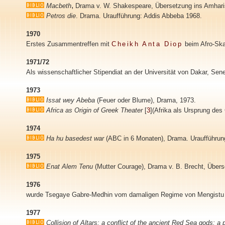
,
Macbeth
Drama v. W. Shakespeare, Übersetzung ins
Amhar
Petros die
. Drama. Uraufführung: Addis Abbeba 1968.
1970
Erstes Zusammentreffen mit
Cheikh Anta Diop
beim Afro-Ska
1971/72
Als wissenschaftlicher Stipendiat an der Universität von Dakar, Sene
1973
Issat wey Abeba
(Feuer oder Blume), Drama, 1973.
Africa as Origin of Greek Theater
[
3
]
(Afrika als Ursprung des
1974
Ha hu basedest war
(ABC in 6 Monaten), Drama. Uraufführun
1975
Enat Alem Tenu
(Mutter Courage), Drama v. B. Brecht, Übers
1976
wurde Tsegaye Gabre-Medhin vom damaligen Regime von Mengistu Hai
1977
Collision of Altars: a conflict of the ancient Red Sea gods: a