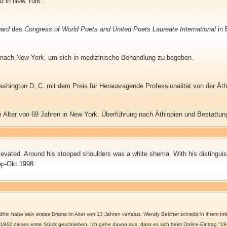
rd
in New York .
ward
des
Congress of World Poets and United Poets Laureate International
in 
 nach New York, um sich in medizinische Behandlung zu begeben.
shington D. C. mit dem Preis für Herausragende Professionalität von der Ät
 Alter von 69 Jahren in New York. Überführung nach Äthiopien und Bestattun
 elevated. Around his stooped shoulders was a white shema. With his distinguis
ep-Okt 1998.
n habe sein erstes Drama im Alter von 13 Jahren verfasst. Wendy Belcher schreibt in ihrem
Int
r 1942 dieses erste Stück geschrieben. Ich gehe davon aus, dass es sich beim Online-Eintrag "