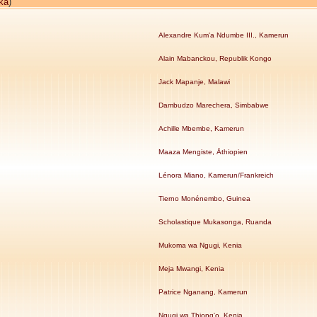
ka
)
Alexandre Kum'a Ndumbe III., Kamerun
Alain Mabanckou, Republik Kongo
Jack Mapanje, Malawi
Dambudzo Marechera, Simbabwe
Achille Mbembe, Kamerun
Maaza Mengiste, Äthiopien
Lénora Miano, Kamerun/Frankreich
Tierno Monénembo, Guinea
Scholastique Mukasonga, Ruanda
Mukoma wa Ngugi, Kenia
Meja Mwangi, Kenia
Patrice Nganang, Kamerun
Ngugi wa Thiong'o, Kenia