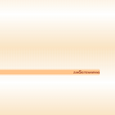
S
ZUM
EITENANFANG