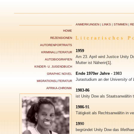
ANMERKUNGEN
|
LINKS
|
STIMMEN
|
RE
HOME
Literarisches P
REZENSIONEN
AUTORENPORTRAITS
1959
KRIMINALLITERATUR
Am 23. April wird Justice Unity 
AUTOBIOGRAFIEN
Mutter ist Näherin[
1
].
KINDER- U. JUGENDBUCH
Ende 1970er Jahre
- 1983
GRAPHIC NOVEL
Jurastudium an der
University o
MIGRATIONSLITERATUR
AFRIKA-CHRONIK
1983-86
ist Unity Dow als Staatsanwältin t
1986
-91
Tätigkeit als Rechtsanwältin in v
19
90
begründet Unity Dow das
Metlhae