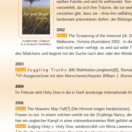
weißen Familie und wird ihr entfremdet. Ihre
verzweifelt, da sich ihre Träume, die sie we
verstehen gibt, dass sie - ohne ihm willfäh
landesweit präsentieren dürfen; der Bildung
2002
The Screaming of the Innocent
(dt:
D
englischspr. Original
Melbourne, Victoria (Australien) 2002.- In
b ei amazon bestellen
wird nicht weiter verfolgt, es wird auf wilde
des Mädchens und beginnt mit der Suche nach dem oder
den
Mörder
2003
Juggling Truths
(Mit Wahrheiten jonglieren)[
5
], Roman
Ausgezeichnet mit dem Menschenrechtspreis
William J. Brenn
2004
Im Februar wird Unity Dow in die in Genf ansässige
Internationale 
2006
The Heavens May Fall
[
7
] (Die Himmel mögen herabstürzen), 
Frauen zu tun. In einem solchen vertritt sie die 15-jährige Nancy, 
hier ein ungleicher Kampf in einer männerdominierten Welt geführt w
Judging Unity
v. Unity Dow, wiedererzählt von Mirna Lawrenc