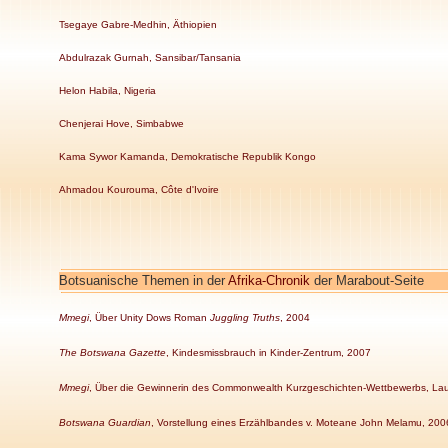
Tsegaye Gabre-Medhin, Äthiopien
Abdulrazak Gurnah, Sansibar/Tansania
Helon Habila, Nigeria
Chenjerai Hove, Simbabwe
Kama Sywor Kamanda, Demokratische Republik Kongo
Ahmadou Kourouma, Côte d'Ivoire
Botsuanische Themen in der
Afrika-Chronik
der Marabout-Seite
Mmegi
, Über Unity Dows Roman
Juggling Truths
, 2004
The Botswana Gazette
, Kindesmissbrauch in Kinder-Zentrum, 2007
Mmegi
, Über die Gewinnerin des Commonwealth Kurzgeschichten-Wettbewerbs, Laur
Botswana Guardian
, Vorstellung eines Erzählbandes v. Moteane John Melamu, 200