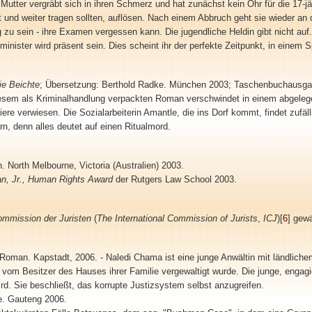
 Mutter vergräbt sich in ihren Schmerz und hat zunächst kein Ohr für die 17-j
it und weiter tragen sollten, auflösen. Nach einem Abbruch geht sie wieder an d
rig zu sein - ihre Examen vergessen kann. Die jugendliche Heldin gibt nicht a
sminister wird präsent sein. Dies scheint ihr der perfekte Zeitpunkt, in eine
ie Beichte
; Übersetzung: Berthold Radke. München 2003; Taschenbuchausgab
 diesem als Kriminalhandlung verpackten Roman verschwindet in einem abgeleg
 Tiere verwiesen. Die Sozialarbeiterin Amantle, die ins Dorf kommt, findet zufäl
n, denn alles deutet auf einen Ritualmord.
. North Melbourne, Victoria (Australien) 2003.
an, Jr., Human Rights Award
der Rutgers Law School 2003.
Kommission der Juristen
(
The International Commission of Jurists
,
ICJ
)[
6
] gewä
Roman. Kapstadt, 2006. - Naledi Chama ist eine junge Anwältin mit ländliche
die vom Besitzer des Hauses ihrer Familie vergewaltigt wurde. Die junge, eng
ird. Sie beschließt, das korrupte Justizsystem selbst anzugreifen.
e. Gauteng 2006.