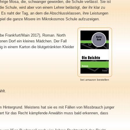
ährige Mosa, die, schwanger geworden, die Schule verlässt. Sie ist
ie Schule, wird aber von einem Lehrer belästigt, der ihr klar zu
uf. Es naht der Tag, an dem die Abschlussklassen, ihre Leistungen
m Spiel die ganze Misere im Mikrokosmos Schule aufzuzeigen.
e Frankfurt/Main 2017), Roman. North
enen Dorf ein kleines Mädchen. Der Fall
lig in einem Karton die blutgetränkten Kleider
bei amazon bestellen
hlt.
m Hintergrund. Meistens hat sie es mit Fällen von Missbrauch junger
agiert für das Recht kämpfende Anwältin muss bald erkennen, dass