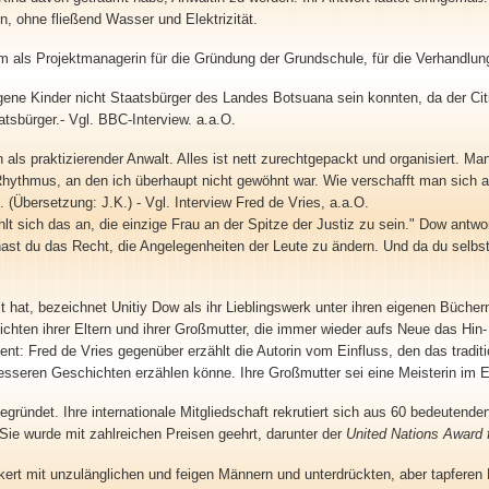
n, ohne fließend Wasser und Elektrizität.
um als Projektmanagerin für die Gründung der Grundschule, für die Verhandlu
ene Kinder nicht Staatsbürger des Landes Botsuana sein konnten, da der Citi
atsbürger.- Vgl. BBC-Interview. a.a.O.
ls praktizierender Anwalt. Alles ist nett zurechtgepackt und organisiert. Ma
ythmus, an den ich überhaupt nicht gewöhnt war. Wie verschafft man sich al
Übersetzung: J.K.) - Vgl. Interview Fred de Vries, a.a.O.
t sich das an, die einzige Frau an der Spitze der Justiz zu sein." Dow antwo
hast du das Recht, die Angelegenheiten der Leute zu ändern. Und da du selbst
hat, bezeichnet Unitiy Dow als ihr Lieblingswerk unter ihren eigenen Bücher
ten ihrer Eltern und ihrer Großmutter, die immer wieder aufs Neue das Hin- 
ident: Fred de Vries gegenüber erzählt die Autorin vom Einfluss, den das trad
besseren Geschichten erzählen könne. Ihre Großmutter sei eine Meisterin im E
egründet. Ihre internationale Mitgliedschaft rekrutiert sich aus 60 bedeuten
ie wurde mit zahlreichen Preisen geehrt, darunter der
United Nations Award 
lkert mit unzulänglichen und feigen Männern und unterdrückten, aber tapferen