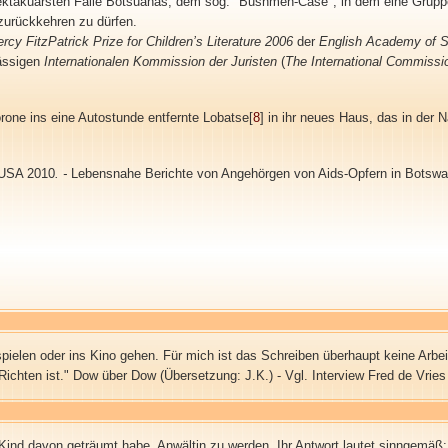
spektakuärsten Fälle Botsuanas, dem sog. "Bushmen-Case", in dem eine Grup
zurückkehren zu dürfen.
rcy FitzPatrick Prize for Children’s Literature 2006
der
English Academy of S
sässigen
Internationalen Kommission der Juristen
(
The International Commissio
one ins eine Autostunde entfernte Lobatse[
8
] in ihr neues Haus, das in der 
 USA 2010
. -
Lebensnahe Berichte von Angehörgen von Aids-Opfern in Botswa
elen oder ins Kino gehen. Für mich ist das Schreiben überhaupt keine Arbeit. 
ichten ist." Dow über Dow (Übersetzung: J.K.) - Vgl. Interview Fred de Vries
 Kind davon geträumt habe, Anwältin zu werden. Ihr Antwort lautet sinngemäß