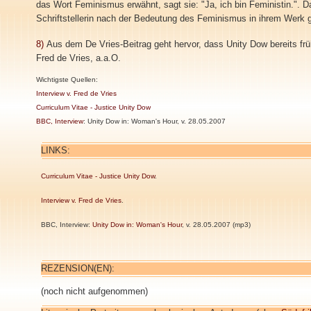
das Wort Feminismus erwähnt, sagt sie: "Ja, ich bin Feministin.". D
Schriftstellerin nach der Bedeutung des Feminismus in ihrem Werk g
8)
Aus dem De Vries-Beitrag geht hervor, dass Unity Dow bereits früh
Fred de Vries, a.a.O.
Wichtigste Quellen:
Interview v. Fred de Vries
Curriculum Vitae - Justice Unity Dow
BBC, Interview
: Unity Dow in: Woman's Hour, v. 28.05.2007
LINKS:
Curriculum Vitae - Justice Unity Dow
.
Interview v. Fred de Vries
.
BBC, Interview:
Unity Dow in: Woman's Hour
, v. 28.05.2007 (mp3)
REZENSION(EN):
(noch nicht aufgenommen)