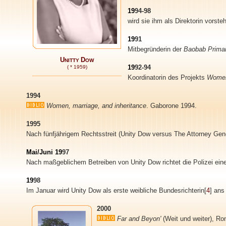
19
94-98
wird sie ihm als Direktorin vorste
19
91
Mitbegründerin der
Baobab Prima
U
D
NITTY
OW
19
92-94
( * 1959)
Koordinatorin des Projekts
Women
1994
Women, marriage, and inheritance
. Gaborone 1994.
1995
Nach fünfjährigem Rechtsstreit (Unity Dow versus The Attorney Gen
Mai/Juni 19
97
Nach maßgeblichem Betreiben von Unity Dow richtet die Polizei eine
19
98
Im Januar wird Unity Dow als erste weibliche Bundesrichterin[
4
] ans
2000
Far and Beyon'
(Weit und weiter), Rom