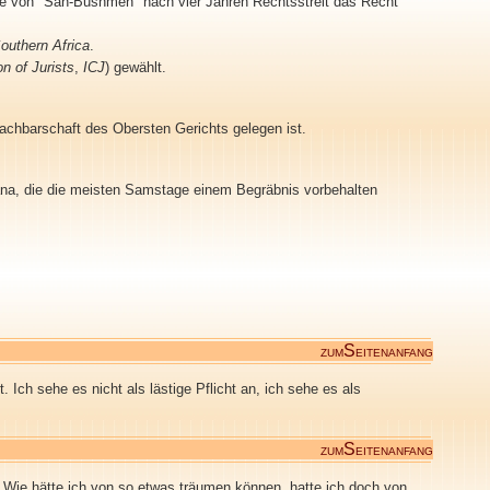
pe von "San-Bushmen" nach vier Jahren Rechtsstreit das Recht
outhern Africa
.
n of Jurists
,
ICJ
) gewählt.
Nachbarschaft des Obersten Gerichts gelegen ist.
na, die die meisten Samstage einem Begräbnis vorbehalten
S
ZUM
EITENANFANG
Ich sehe es nicht als lästige Pflicht an, ich sehe es als
S
ZUM
EITENANFANG
: Wie hätte ich von so etwas träumen können, hatte ich doch von