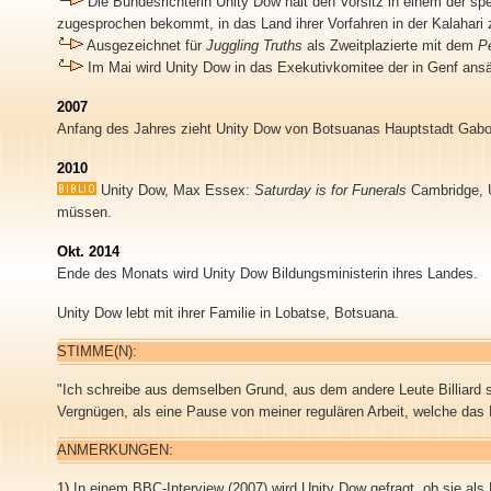
Die Bundesrichterin Unity Dow hält den Vorsitz in einem der 
zugesprochen bekommt, in das Land ihrer Vorfahren in der Kalahari 
Ausgezeichnet für
Juggling Truths
als Zweitplazierte mit dem
Pe
Im Mai wird Unity Dow in das Exekutivkomitee der in Genf an
2007
Anfang des Jahres zieht Unity Dow von Botsuanas Hauptstadt Gabor
2010
Unity Dow, Max Essex:
Saturday is for Funerals
Cambridge,
müssen.
Okt. 2014
Ende des Monats wird Unity Dow Bildungsministerin ihres Landes.
Unity Dow lebt mit ihrer Familie in Lobatse, Botsuana.
STIMME(N):
"Ich schreibe aus demselben Grund, aus dem andere Leute Billiard spi
Vergnügen, als eine Pause von meiner regulären Arbeit, welche das R
ANMERKUNGEN:
1)
In einem BBC-Interview (2007) wird Unity Dow gefragt, ob sie als