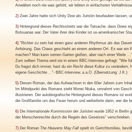
Anwälten noch nie was gehört, wir lebten in einfachsten Verhältnisse
2)
Zwei Jahre hatte sich Unity Dow als Juristin beurlauben lassen, 
3)
Hintergrund dieses Rechtsstreits war die Tatsache, dass Dows eig
Botsuanas war. Der Vater ihrer drei Kinder ist us-amerikanischer Sta
4)
"Richter zu sein hat einen ganz anderen Rhythmus als das Dasein a
Anhörung. Das Chaos geschieht an einem anderen Ort. Es war ein Rh
machen? Man kann seinen Garten gießen, aber nach einer Weile …”. (
Zum selben Thema wird sie in einem BBC-Interview gefragt: "Wie fühl
Du fragst dich immer, hast du ein Recht diese Kultur zu verändern, 
eigene Geschichte ..."- BBC-Interview, a.a.O. (Übersetzung: J.K.)
5)
Diesen Roman, der das Aufwachsen in den 60er Jahren zum Inhalt 
Im Mittelpunkt des Romans steht Monei Ntuka, umrahmt von Geschich
illustrieren. Der autobiografische Hintergrund dieses Romans ist ev
die Großfamilie um das Feuer herum und wetteiferte darin, wer die 
6)
Die
Internationale Kommission der Juristen
wurde 1952 in Berlin g
der Menschenrechte durch die Regeln des Gesetzes" verschrieben. S
7)
Der Roman
The Heavens May Fall
spielt im Gerichtsmilieu, bevö