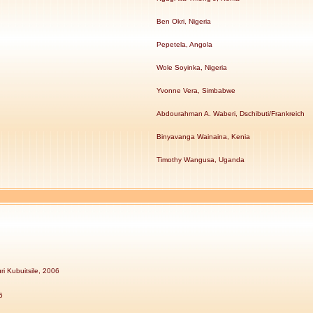
Ben Okri, Nigeria
Pepetela, Angola
Wole Soyinka, Nigeria
Yvonne Vera, Simbabwe
Abdourahman A. Waberi, Dschibuti/Frankreich
Binyavanga Wainaina, Kenia
Timothy Wangusa, Uganda
i Kubuitsile, 2006
6