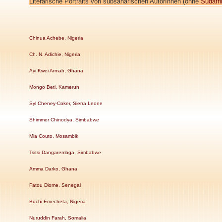
Literarische Portraits von subsaharischen AutorInnen (ohne
Südafri
Chinua Achebe, Nigeria
Ch. N. Adichie, Nigeria
Ayi Kwei Armah, Ghana
Mongo Beti, Kamerun
Syl Cheney-Coker, Sierra Leone
Shimmer Chinodya, Simbabwe
Mia Couto, Mosambik
Tsitsi Dangarembga, Simbabwe
Amma Darko, Ghana
Fatou Diome, Senegal
Buchi Emecheta, Nigeria
Nuruddin Farah, Somalia