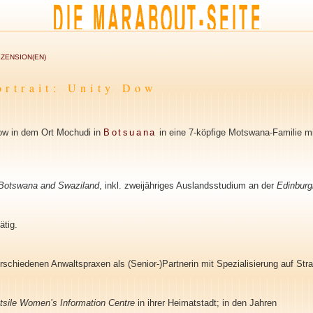
ZENSION(EN)
ortrait: Unity Dow
Dow in dem Ort Mochudi in
Botsuana
in eine 7-köpfige Motswana-Familie mit
f Botswana and Swaziland
, inkl. zweijähriges Auslandsstudium an der
Edinburg
ätig.
erschiedenen Anwaltspraxen als (Senior-)Partnerin mit Spezialisierung auf Stra
tsile Women’s Information Centre
in ihrer Heimatstadt; in den Jahren