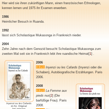
Hier wird sie ihren zukünftigen Mann, einen französischen Ethnologen,
kennen lernen und 1975 ihr Examen erwerben.
1986
Heimlicher Besuch in Ruanda.
1992
lässt sich Scholastique Mukasonga in Frankreich nieder.
2004
Zehn Jahre nach dem Genozid besucht Scholastique Mukasonga zum
zweiten Mal seit sie in Frankreich lebt ihre ruandische Heimat
[
1
]
.
2006
Inyenzi ou les Cafards
(Inyenzi oder die
Schaben), Autobiografische Erzählungen. Paris
2006.
2008
La Femme aux
pieds nus
[
2
]
(Die
barfüßige Frau). Paris
Inyenzi ou les Cafards
2008.
im frz. Original
bei amazon