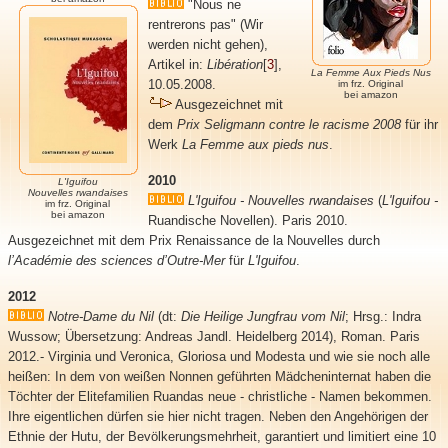
"Nous ne
rentrerons pas"
(Wir
werden nicht gehen),
Artikel in:
Libération
[
3
]
,
La Femme Aux Pieds Nus
10.05.2008.
im frz. Original
bei amazon
Ausgezeichnet mit
dem
Prix Seligmann contre le racisme
2008
für ihr
Werk
La Femme aux pieds nus
.
2010
L'Iguifou
Nouvelles rwandaises
L'Iguifou - Nouvelles rwandaises
(
L'Iguifou -
im frz. Original
bei amazon
Ruandische Novellen). Paris 2010.
Ausgezeichnet mit dem Prix Renaissance de la Nouvelles durch
l’Académie des sciences d’Outre-Mer
für
L'Iguifou
.
2012
Notre-Dame du Nil
(dt:
Die Heilige Jungfrau vom Nil
; Hrsg.: Indra
Wussow; Übersetzung: Andreas Jandl. Heidelberg 2014), Roman. Paris
2012.- Virginia und Veronica, Gloriosa und Modesta und wie sie noch alle
heißen: In dem von weißen Nonnen geführten Mädcheninternat haben die
Töchter der Elitefamilien Ruandas neue - christliche - Namen bekommen.
Ihre eigentlichen dürfen sie hier nicht tragen. Neben den Angehörigen der
Ethnie der Hutu, der Bevölkerungsmehrheit, garantiert und limitiert eine 10