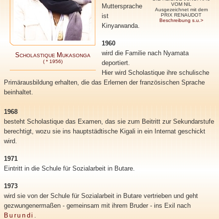
VOM NIL
Muttersprache
Ausgezeichnet mit dem
ist
PRIX RENAUDOT
Beschreibung s.u.>
Kinyarwanda.
1960
wird die Familie nach Nyamata
S
M
CHOLASTIQUE
UKASONGA
( * 1956)
deportiert.
Hier wird Scholastique ihre schulische
Primärausbildung erhalten, die das Erlernen der französischen Sprache
beinhaltet.
1968
besteht Scholastique das Examen, das sie zum Beitritt zur Sekundarstufe
berechtigt, wozu sie ins hauptstädtische Kigali in ein Internat geschickt
wird.
1971
Eintritt in die Schule für Sozialarbeit in Butare.
1973
wird sie von der Schule für Sozialarbeit in Butare vertrieben und geht
gezwungenermaßen - gemeinsam mit ihrem Bruder - ins Exil nach
Burundi
.