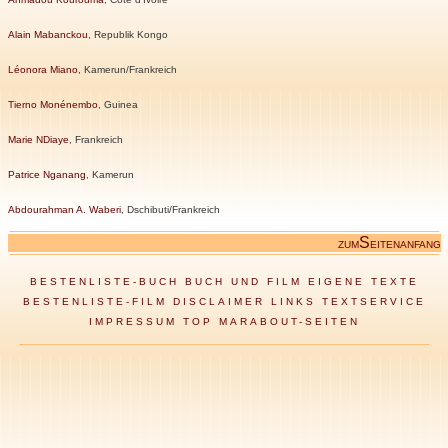
Alain Mabanckou
, Republik Kongo
Léonora Miano
, Kamerun/Frankreich
Tierno Monénembo
, Guinea
Marie NDiaye
, Frankreich
Patrice Nganang
, Kamerun
Abdourahman A. Waberi
, Dschibuti/Frankreich
S
ZUM
EITENANFANG
BESTENLISTE-BUCH
BUCH UND FILM
EIGENE TEXTE
BESTENLISTE-FILM
DISCLAIMER
LINKS
TEXTSERVICE
IMPRESSUM
TOP MARABOUT-SEITEN