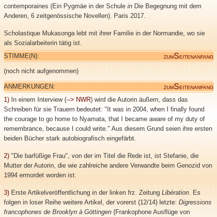
contemporaines (Ein Pygmäe in der Schule
in
Die Begegnung mit dem
Anderen, 6 zeitgenössische Novellen). Paris 2017.
Scholastique Mukasonga lebt mit ihrer Familie in der Normandie, wo sie
als Sozialarbeiterin tätig ist.
S
STIMME(N):
ZUM
EITENANFANG
(noch nicht aufgenommen)
S
ANMERKUNGEN:
ZUM
EITENANFANG
1)
In einem Interview (
--> NWR
) wird die Autorin äußern, dass das
Schreiben für sie Trauern bedeutet: "It was in 2004, when I finally found
the courage to go home to Nyamata, that I became aware of my duty of
remembrance, because I could write." Aus diesem Grund seien ihre ersten
beiden Bücher stark autobiografisch eingefärbt.
2)
"Die barfüßige Frau", von der im Titel die Rede ist, ist Stefanie, die
Mutter der Autorin, die wie zahlreiche andere Verwandte beim Genozid von
1994 ermordet worden ist.
3)
Erste Artikelveröffentlichung in der linken frz. Zeitung
Libération
. Es
folgen in loser Reihe weitere Artikel, der vorerst (12/14) letzte:
Digressions
francophones de Brooklyn à Göttingen
(Frankophone Ausflüge von