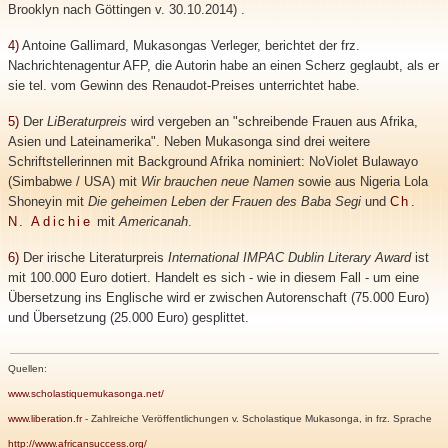
Brooklyn nach Göttingen v. 30.10.2014) .
4)
Antoine Gallimard, Mukasongas Verleger, berichtet der frz.
Nachrichtenagentur AFP, die Autorin habe an einen Scherz geglaubt, als er
sie tel. vom Gewinn des Renaudot-Preises unterrichtet habe.
5)
Der
LiBeraturpreis
wird vergeben an "schreibende Frauen aus Afrika,
Asien und Lateinamerika". Neben Mukasonga sind drei weitere
Schriftstellerinnen mit Background Afrika nominiert: NoViolet Bulawayo
(Simbabwe / USA) mit
Wir brauchen neue Namen
sowie aus Nigeria Lola
Shoneyin mit
Die geheimen Leben der Frauen des Baba Segi
und
Ch.
N. Adichie
mit
Americanah
.
6)
Der irische Literaturpreis
International IMPAC Dublin Literary Award
ist
mit 100.000 Euro dotiert. Handelt es sich - wie in diesem Fall - um eine
Übersetzung ins Englische wird er zwischen Autorenschaft (75.000 Euro)
und Übersetzung (25.000 Euro) gesplittet.
Quellen:
www.scholastiquemukasonga.net/
www.liberation.fr
- Zahlreiche Veröffentlichungen v. Scholastique Mukasonga, in frz. Sprache
http://www.africansuccess.org/