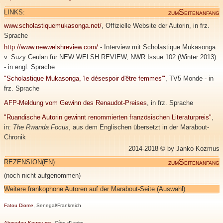
S
LINKS:
ZUM
EITENANFANG
www.scholastiquemukasonga.net/
, Offizielle Website der Autorin, in frz.
Sprache
http://www.newwelshreview.com/
- Interview mit Scholastique Mukasonga
v. Suzy Ceulan für NEW WELSH REVIEW, NWR Issue 102 (Winter 2013)
- in engl. Sprache
"Scholastique Mukasonga, 'le désespoir d'être femmes'"
, TV5 Monde - in
frz. Sprache
AFP-Meldung vom Gewinn des Renaudot-Preises
, in frz. Sprache
"Ruandische Autorin gewinnt renommierten französischen Literaturpreis"
,
in:
The Rwanda Focus
, aus dem Englischen übersetzt in der Marabout-
Chronik
2014-2018 © by Janko Kozmus
S
REZENSION(EN):
ZUM
EITENANFANG
(noch nicht aufgenommen)
Weitere frankophone Autoren auf der Marabout-Seite (Auswahl)
Fatou Diome
, Senegal/Frankreich
Ahmadou Kourouma
, Côte d'Ivoire