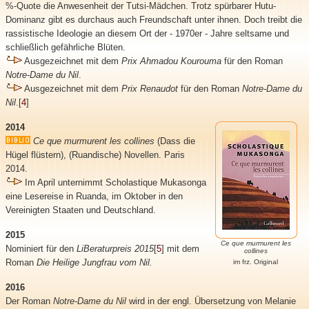
%-Quote die Anwesenheit der Tutsi-Mädchen. Trotz spürbarer Hutu-
Dominanz gibt es durchaus auch Freundschaft unter ihnen. Doch treibt die
rassistische Ideologie an diesem Ort der - 1970er - Jahre seltsame und
schließlich gefährliche Blüten.
Ausgezeichnet mit dem
Prix Ahmadou Kourouma
für den Roman
Notre-Dame du Nil
.
Ausgezeichnet mit dem
Prix Renaudot
für den Roman
Notre-Dame du
Nil
.
[
4
]
2014
Ce que murmurent les collines
(Dass die
Hügel flüstern), (Ruandische) Novellen. Paris
2014.
Im April unternimmt Scholastique Mukasonga
eine Lesereise in Ruanda, im Oktober in den
Vereinigten Staaten und Deutschland.
2015
Ce que murmurent les
Nominiert für den
LiBeraturpreis 2015
[
5
] mit dem
collines
Roman
Die Heilige Jungfrau vom Nil.
im frz. Original
2016
Der Roman
Notre-Dame du Nil
wird in der engl. Übersetzung von Melanie