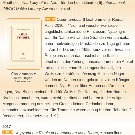
Mauthner -
Our Lady of the Nile
- für den hochdotierten[
6
]
International
IMPAC Dublin Literary Award
nominiert.
Cœur tambour
(Herztrommeln). Roman.
Paris 2016. - "Niemand wusste, wer diese
angebliche afrikanische Prinzessin, Nyabinghi,
war. Ihr Name war an den Stränden von Jamaika
unter merkwürdigen Umständen zu Tage getreten
... Am 12. Dezember 1935, kurz vor der Invasion
Äthiopiens durch das faschistische Italien,
erschien in der Zeitung Jamaican Times ein Artikel
mit dem Titel 'Eine Geheimgesellschaft, um
Weiße zu zerstören': Zwanzig Millionen Neger
Cœur tambour
im frz. Original
würden im Namen einer geheimnisvollen Königin
bei amazon
namens Nya-Binghi über Europa und Amerika
fegen, Nya-Binghi bedeute 'Tod für Weiße'. Die Rastas, die den Namen
Nyabinghi annahmen, waren nicht blutrünstig und hatten in der seligen
Morgendämmerung des heiligen Grases keinen Gedanken daran,
jemanden abzuschlachten. Die Trommeln waren genug für ihre Rebellion."
(Verlagstext; Übersetzung: J.K.)
2017
Un pygmee à l'école
in
La rencontre avec l'autre
, 6 nouvellens