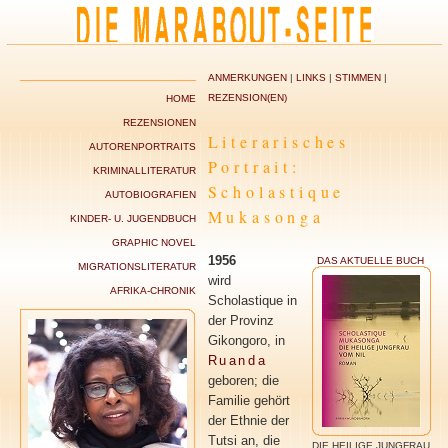
ANMERKUNGEN
|
LINKS
|
STIMMEN
|
REZENSION(EN)
HOME
REZENSIONEN
Literarisches
AUTORENPORTRAITS
Portrait:
KRIMINALLITERATUR
Scholastique
AUTOBIOGRAFIEN
Mukasonga
KINDER- U. JUGENDBUCH
GRAPHIC NOVEL
1956
DAS AKTUELLE BUCH
MIGRATIONSLITERATUR
wird
AFRIKA-CHRONIK
Scholastique in
der Provinz
Gikongoro, in
Ruanda
geboren; die
Familie gehört
der Ethnie der
Tutsi an, die
DIE HEILIGE JUNGFRAU