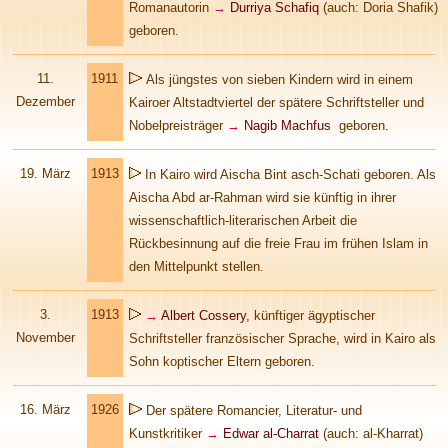
Romanautorin
→
Durriya Schafiq
(auch: Doria Shafik)
geboren.
11.
1911
Als jüngstes von sieben Kindern wird in einem
Dezember
Kairoer Altstadtviertel der spätere Schriftsteller und
Nobelpreisträger
→
Nagib Machfus
geboren.
19. März
1913
I
n Kairo wird Aischa Bint asch-Schati geboren. Als
Aischa Abd ar-Rahman wird sie künftig in ihrer
wissenschaftlich-literarischen Arbeit die
Rückbesinnung auf die freie Frau im frühen Islam in
den Mittelpunkt stellen.
3.
1913
→
Albert Cossery
, künftiger ägyptischer
November
Schriftsteller französischer Sprache, wird in Kairo als
Sohn koptischer Eltern geboren.
16. März
1926
Der spätere Romancier, Literatur- und
Kunstkritiker
→
Edwar al-Charrat
(auch: al-Kharrat)