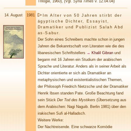
Trilogie, 1960), (Vgl.
Syria Times
v. 12.04.04)
14.
August
1981
Im Alter von 50 Jahren stirbt der
ägyptische Dichter, Essayist,
Dramatiker und Publizist Salah Abd
as-Sabur.
Der Sohn eines Schreibers machte schon in jungen
Jahren die Bekanntschaft von Literaten wie die des
libanesischen Schriftstellers
→
Khalil Gibran
und
begann mit 16 Jahren ein Studium der arabischen
Sprache und Literatur. Anders als in seiner Arbeit als
Dichter orientierte er sich als Dramatiker an
metaphysischen und existentialistischen Themen,
der Philosoph Friedrich Nietzsche und der Dramatiker
Henrik Ibsen standen Pate. Große Beachtung fand
sein Stück
Der Tod des Mystikers
(Übersetzung aus
dem Arabischen: Nagi Naguib. Berlin 1981) über den
irakischen Sufi al-Halladsch.
Weitere Werke:
Der Nachtreisende. Eine schwarze Komödie