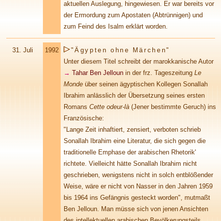
aktuellen Auslegung, hingewiesen. Er war bereits vor
der Ermordung zum Apostaten (Abtrünnigen) und
zum Feind des Isalm erklärt worden.
31.
Juli
1992
"Ägypten ohne Märchen"
Unter diesem Titel schreibt der marokkanische Autor
→
Tahar Ben Jelloun
in der frz. Tageszeitung
Le
Monde
über seinen ägyptischen Kollegen Sonallah
Ibrahim anlässlich der Übersetzung seines ersten
Romans
Cette odeur-là
(Jener bestimmte Geruch) ins
Französische:
"Lange Zeit inhaftiert, zensiert, verboten schrieb
Sonallah Ibrahim eine Literatur, die sich gegen die
traditionelle Emphase der arabischen Rhetorik'
richtete. Vielleicht hätte Sonallah Ibrahim nicht
geschrieben, wenigstens nicht in solch entblößender
Weise, wäre er nicht von Nasser in den Jahren 1959
bis 1964 ins Gefängnis gesteckt worden", mutmaßt
Ben Jelloun. Man müsse sich von jenen Ansichten
des intellektuellen arabischen Bevölkerungsteils