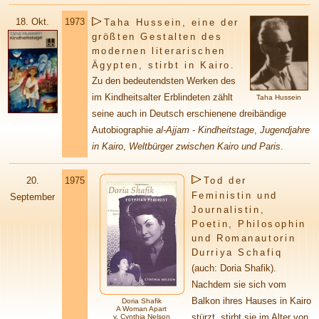
18.
Okt.
1973
Taha Hussein, eine der
größten Gestalten des
modernen literarischen
Ägypten, stirbt in Kairo.
Zu den bedeutendsten Werken des
im Kindheitsalter Erblindeten zählt
Taha Hussein
seine auch in Deutsch erschienene dreibändige
Autobiographie
al-Ajjam
-
Kindheitstage
,
Jugendjahre
in Kairo
,
Weltbürger zwischen Kairo und Paris
.
20.
1975
Tod der
Feministin und
September
Journalistin,
Poetin, Philosophin
und Romanautorin
Durriya Schafiq
(auch: Doria Shafik).
Nachdem sie sich vom
Balkon ihres Hauses in Kairo
Doria Shafik
A Woman Apart
stürzt, stirbt sie im Alter von
v. Cynthia Nelson