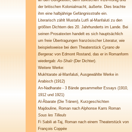
der britischen Kolonialmacht, äußerte. Dies brachte
ihm eine halbjährige Gefängnisstrafe ein.
Literarisch zählt Mustafa Lutfi al-Manfaluti zu den
größten Dichtern des 20. Jahrhunderts im Lande. Bei
seinen Prosatexten handelt es sich hauptsächlich
um freie Übertragungen französischer Literatur, wie
beispielsweise bei dem Theaterstück
Cyrano de
Bergerac
von Edmont Rostand, das er in Romanform
wiedergab:
As-Shaîr
(Der Dichter).
Weitere Werke:
Mukhtarate al-Manfaluti, Ausgewählte Werke in
Arabisch (1912)
An-Nadharate - 3 Bände gesammelter Essays (1910,
1912 und 1921)
Al-Âbarate (Die Tränen), Kurzgeschichten
Majdouline, Roman nach Alphonse Karrs Roman
Sous les Tilleuls
Fi Sabili at-Taj, Roman nach einem Theaterstück von
François Coppée