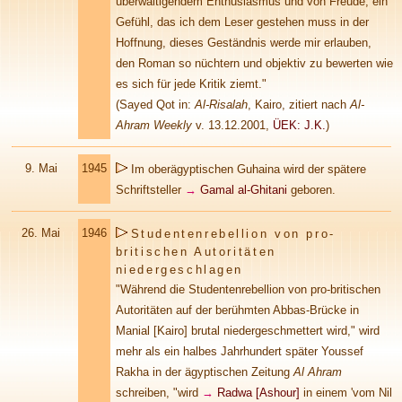
überwältigendem Enthusiasmus und von Freude; ein
Gefühl, das ich dem Leser gestehen muss in der
Hoffnung, dieses Geständnis werde mir erlauben,
den Roman so nüchtern und objektiv zu bewerten wie
es sich für jede Kritik ziemt."
(Sayed Qot in:
Al-Risalah
, Kairo, zitiert nach
Al-
Ahram Weekly
v. 13.12.2001,
ÜEK: J.K.
)
9. Mai
1945
Im oberägyptischen Guhaina wird der spätere
Schriftsteller
→
Gamal al-Ghitani
geboren.
26. Mai
1946
Studentenrebellion von pro-
britischen Autoritäten
niedergeschlagen
"Während die Studentenrebellion von pro-britischen
Autoritäten auf der berühmten Abbas-Brücke in
Manial [Kairo] brutal niedergeschmettert wird," wird
mehr als ein halbes Jahrhundert später Youssef
Rakha in der ägyptischen Zeitung
Al Ahram
schreiben, "wird
→
Radwa [Ashour]
in einem 'vom Nil