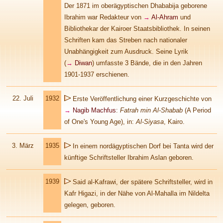
Der 1871 im oberägyptischen Dhababija geborene
Ibrahim war Redakteur von
→
Al-Ahram
und
Bibliothekar der Kairoer Staatsbibliothek. In seinen
Schriften kam das Streben nach nationaler
Unabhängigkeit zum Ausdruck. Seine Lyrik
(
→
Diwan
) umfasste 3 Bände, die in den Jahren
1901-1937 erschienen.
22. Juli
1932
Erste Veröffentlichung einer Kurzgeschichte von
→
Nagib Machfus
:
Fatrah min Al-Shabab
(A Period
of One's Young Age), in:
Al-Siyasa
, Kairo.
3. März
1935
In einem nordägyptischen Dorf bei Tanta wird der
künftige Schriftsteller Ibrahim Aslan geboren.
.
1939
Said al-Kafrawi, der spätere Schriftsteller, wird in
Kafr Higazi, in der Nähe von Al-Mahalla im Nildelta
gelegen, geboren.