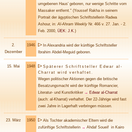
umgebenen Haus'
geboren, nur wenige Schritte vom
Massaker entfernt." (Youssef Rakha in seinem
Portrait der ägyptischen Schriftstellerin Radwa
Ashour, in:
Al-Ahram Weekly
Nr. 466 v. 27. Jan. - 2.
Feb. 2000,
ÜEK: J.K.
)
2.
1946
In Alexandria wird der künftige Schriftsteller
Dezember
Ibrahim Abdel-Meguid geboren.
15. Mai
1948
Späterer Schriftsteller Edwar al-
Charrat wird verhaftet.
Wegen politischer Aktionen gegen die britische
Besatzungsmacht wird der künftige Romancier,
Literatur- und Kunstkritiker
→
Edwar al-Charrat
(auch: al-Kharrat)
verhaftet. Der 22-Jährige wird fast
zwei Jahre in Lagerhaft verbringen müssen.
23. März
1950
Als Tochter akademischer Eltern wird die
zufünftige Schriftstellerin
→
Ahdaf Soueif
in Kairo