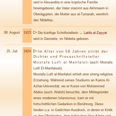
wird in Alexandria in eine koptische Familie
hineingeboren, der Vater stammt aus Akhmeem in
Oberägypten, die Mutter aus al-Turranah, westlich
des Nildeltas.
08. August
1923
Die künftige Schriftstellerin
→
Latifa al-Zayyat
wird in Damiette, im Nildelta geboren.
25. Juli
1924
Im Alter von 58 Jahren stirbt der
Dichter und Prosaschriftsteller
Mustafa Lutfi al-Manfaluti
(auch: Mostafa
Lotfi El-Manfalouti).
Mustafa Lutfi al-Manfaluti erhielt eine streng religiöse
Erziehung. Während seines Studiums an Kairos Al-
Azhar-Universität, wo er Kurse von Mohammed
Abdou (auch: Abduh) besuchte, dem Mitbegründer
eines modernen Islamismus, kam er mit
fortschrittlichen Gedanken in Berührung. Diese
fanden u.a. in Gedichten Ausdruck, in denen er Kritik
an den Obrigkeiten, dem türkischen Vize-König und