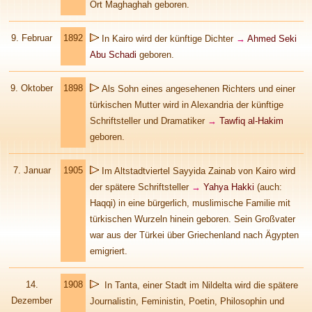
Ort Maghaghah geboren.
9. Februar
1892
In Kairo wird der künftige Dichter
→
Ahmed Seki
Abu Schadi
geboren.
9. Oktober
1898
Als Sohn eines angesehenen Richters und einer
türkischen Mutter wird in Alexandria der künftige
Schriftsteller und Dramatiker
→
Tawfiq al-Hakim
geboren.
7. Januar
1905
Im Altstadtviertel Sayyida Zainab von Kairo wird
der spätere Schriftsteller
→
Yahya Hakki
(auch:
Haqqi) in eine bürgerlich, muslimische Familie mit
türkischen Wurzeln hinein geboren. Sein Großvater
war aus der Türkei über Griechenland nach Ägypten
emigriert.
14.
1908
In Tanta, einer Stadt im Nildelta wird die spätere
Dezember
Journalistin, Feministin, Poetin, Philosophin und