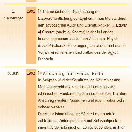
1.
1991
Enthusiastische Besprechung der
September
Erstveröffentlichung der Lyrikerin Iman Mersal durch
den ägyptischen Autor und Literaturkritiker
→
Edwar
al-Charrat
(auch: al-Kharrat)
in der in London
herausgegebenen arabischen Zeitung al-Hayat.
Ittisafat
(Charakterisierungen) lautet der Titel des im
Vorjahr erschienenen Gedichtbandes der ägypt.
Dichterin.
8. Juni
1992
Anschlag auf Faraq Foda
In Ägypten wird der Schriftsteller, Kolumnist und
Menschenrechtsaktivist Farag Foda von zwei
islamischen Fundamentalisten erschossen. Bei dem
Anschlag werden Passanten und auch Fodas Sohn
schwer verletzt.
Der Autor islamkritischer Werke hatte auch in
zahlreichen Zeitungsartikeln auf Schwachpunkte
innerhalb der islamischen Lehre, besonders in ihrer