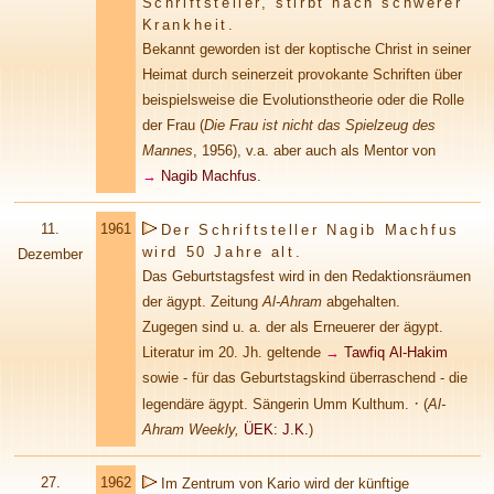
Schriftsteller, stirbt nach schwerer
Krankheit.
Bekannt geworden ist der koptische Christ in seiner
Heimat durch seinerzeit provokante Schriften über
beispielsweise die Evolutionstheorie oder die Rolle
der Frau (
Die Frau ist nicht das Spielzeug des
Mannes
, 1956), v.a. aber auch als Mentor von
→
Nagib Machfus
.
11.
1961
Der Schriftsteller Nagib Machfus
wird 50 Jahre alt.
Dezember
Das Geburtstagsfest wird in den Redaktionsräumen
der ägypt. Zeitung
Al-Ahram
abgehalten.
Zugegen sind u. a. der als Erneuerer der ägypt.
Literatur im 20. Jh. geltende
→
Tawfiq Al-Hakim
sowie - für das Geburtstagskind überraschend - die
·
legendäre ägypt. Sängerin Umm Kulthum.
(
Al-
Ahram Weekly,
ÜEK: J.K.
)
27.
1962
Im Zentrum von Kario wird der künftige