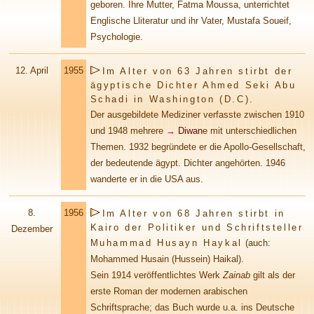
geboren. Ihre Mutter, Fatma Moussa, unterrichtet
Englische Lliteratur und ihr Vater, Mustafa Soueif,
Psychologie
.
12.
April
1955
Im Alter von 63 Jahren stirbt der
ägyptische Dichter Ahmed Seki Abu
Schadi in Washington (D.C).
Der ausgebildete Mediziner verfasste zwischen 1910
und 1948 mehrere
→
Diwan
e mit unterschiedlichen
Themen. 1932 begründete er die Apollo-Gesellschaft,
der bedeutende ägypt. Dichter angehörten. 1946
wanderte er in die USA aus.
8.
1956
Im Alter von 68 Jahren stirbt in
Kairo der Politiker und Schriftsteller
Dezember
Muhammad Husayn Haykal
(auch:
Mohammed Husain (Hussein) Haikal).
Sein 1914 veröffentlichtes Werk
Zainab
gilt als der
erste Roman der modernen arabischen
Schriftsprache; das Buch wurde u.a. ins Deutsche