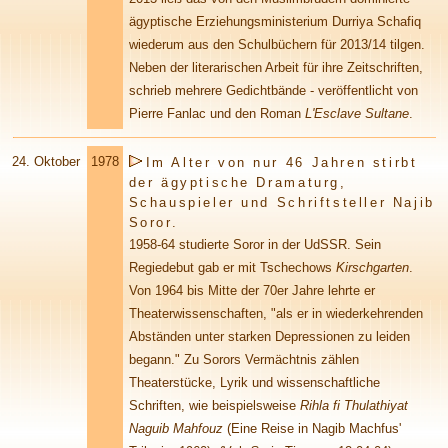
ägyptische Erziehungsministerium Durriya Schafiq
wiederum aus den Schulbüchern für 2013/14 tilgen.
Neben der literarischen Arbeit für ihre Zeitschriften,
schrieb mehrere Gedichtbände - veröffentlicht von
Pierre Fanlac und den Roman
L'Esclave Sultane
.
24. Oktober
1978
Im Alter von nur 46 Jahren stirbt
der ägyptische Dramaturg,
Schauspieler und Schriftsteller Najib
Soror.
1958-64 studierte Soror in der UdSSR. Sein
Regiedebut gab er mit Tschechows
Kirschgarten
.
Von 1964 bis Mitte der 70er Jahre lehrte er
Theaterwissenschaften, "als er in wiederkehrenden
Abständen unter starken Depressionen zu leiden
begann." Zu Sorors Vermächtnis zählen
Theaterstücke, Lyrik und wissenschaftliche
Schriften, wie beispielsweise
Rihla fi Thulathiyat
Naguib Mahfouz
(Eine Reise in Nagib Machfus'