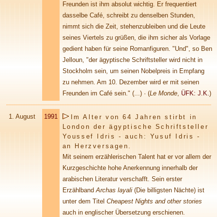
Freunden ist ihm absolut wichtig. Er frequentiert
dasselbe Café, schreibt zu denselben Stunden,
nimmt sich die Zeit, stehenzubleiben und die Leute
seines Viertels zu grüßen, die ihm sicher als Vorlage
gedient haben für seine Romanfiguren. "Und", so Ben
Jelloun, "der ägyptische Schriftsteller wird nicht in
Stockholm sein, um seinen Nobelpreis in Empfang
zu nehmen. Am 10. Dezember wird er mit seinen
Freunden im Café sein."
(...)
· (
Le Monde
,
ÜFK: J.K.
)
1. August
1991
Im Alter von 64 Jahren stirbt in
London der ägyptische Schriftsteller
Youssef Idris - auch: Yusuf Idris -
an Herzversagen.
Mit seinem erzählerischen Talent hat er vor allem der
Kurzgeschichte hohe Anerkennung innerhalb der
arabischen Literatur verschafft. Sein erster
Erzählband
Archas layali
(Die billigsten Nächte) ist
unter dem Titel
Cheapest Nights and other stories
auch in englischer Übersetzung erschienen.