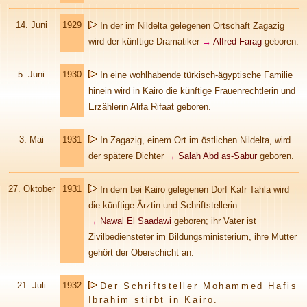
14. Juni
1929
In der im Nildelta gelegenen Ortschaft Zagazig
wird der künftige Dramatiker
→
Alfred Farag
geboren.
5. Juni
1930
In eine wohlhabende türkisch-ägyptische Familie
hinein wird in Kairo die künftige Frauenrechtlerin und
Erzählerin Alifa Rifaat geboren.
3. Mai
1931
In Zagazig, einem Ort im östlichen Nildelta, wird
der spätere Dichter
→
Salah Abd as-Sabur
geboren.
27. Oktober
1931
In dem bei Kairo gelegenen Dorf Kafr Tahla wird
die künftige Ärztin und Schriftstellerin
→
Nawal El Saadawi
geboren; ihr Vater ist
Zivilbediensteter im Bildungsministerium, ihre Mutter
gehört der Oberschicht an.
21. Juli
1932
Der Schriftsteller Mohammed Hafis
Ibrahim stirbt in Kairo.