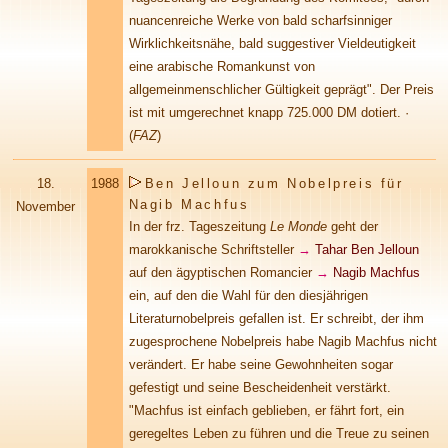
nuancenreiche Werke von bald scharfsinniger
Wirklichkeitsnähe, bald suggestiver Vieldeutigkeit
eine arabische Romankunst von
allgemeinmenschlicher Gültigkeit geprägt". Der Preis
ist mit umgerechnet knapp 725.000 DM dotiert. ·
(
FAZ
)
18.
1988
Ben Jelloun zum Nobelpreis für
Nagib Machfus
November
In der frz. Tageszeitung
Le Monde
geht der
marokkanische Schriftsteller
→
Tahar Ben Jelloun
auf den ägyptischen Romancier
→
Nagib Machfus
ein, auf den die Wahl für den diesjährigen
Literaturnobelpreis gefallen ist. Er schreibt, der ihm
zugesprochene Nobelpreis habe Nagib Machfus nicht
verändert. Er habe seine Gewohnheiten sogar
gefestigt und seine Bescheidenheit verstärkt.
"Machfus ist einfach geblieben, er fährt fort, ein
geregeltes Leben zu führen und die Treue zu seinen