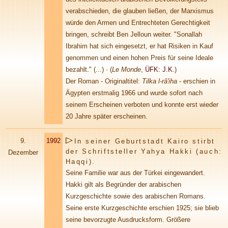
verabschieden, die glauben ließen, der Marxismus
würde den Armen und Entrechteten Gerechtigkeit
bringen, schreibt Ben Jelloun weiter. "Sonallah
Ibrahim hat sich eingesetzt, er hat Risiken in Kauf
genommen und einen hohen Preis für seine Ideale
bezahlt." (...)
·
(
Le Monde
,
ÜFK: J.K.
)
Der Roman - Originaltitel:
Tilka l-râ'iha
- erschien in
Ägypten erstmalig 1966 und wurde sofort nach
seinem Erscheinen verboten und konnte erst wieder
20 Jahre später erscheinen.
9.
1992
In seiner Geburtstadt Kairo stirbt
der Schriftsteller Yahya Hakki (auch:
Dezember
Haqqi).
Seine Familie war aus der Türkei eingewandert.
Hakki gilt als Begründer der arabischen
Kurzgeschichte sowie des arabischen Romans.
Seine erste Kurzgeschichte erschien 1925; sie blieb
seine bevorzugte Ausdrucksform. Größere