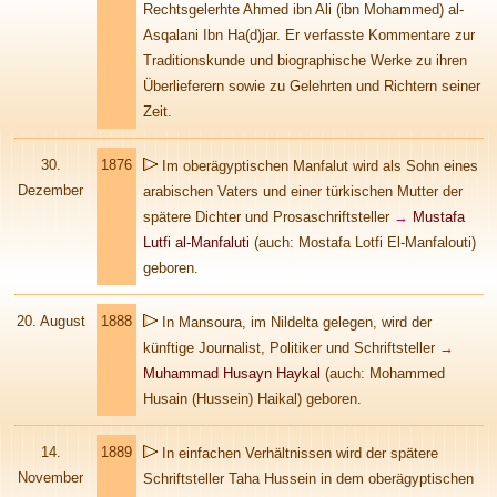
Rechtsgelerhte Ahmed ibn Ali (ibn Mohammed) al-
Asqalani Ibn Ha(d)jar. Er verfasste Kommentare zur
Traditionskunde und biographische Werke zu ihren
Überlieferern sowie zu Gelehrten und Richtern seiner
Zeit.
30.
1876
Im oberägyptischen Manfalut wird als Sohn eines
Dezember
arabischen Vaters und einer türkischen Mutter der
spätere Dichter und Prosaschriftsteller
→
Mustafa
Lutfi al-Manfaluti
(auch: Mostafa Lotfi El-Manfalouti)
geboren.
20. August
1888
In Mansoura, im Nildelta gelegen, wird der
künftige Journalist, Politiker und Schriftsteller
→
Muhammad Husayn Haykal
(auch: Mohammed
Husain (Hussein) Haikal) geboren.
14.
1889
In einfachen Verhältnissen wird der spätere
November
Schriftsteller Taha Hussein in dem oberägyptischen