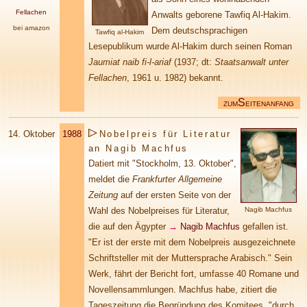
Fellachen
Anwalts geborene Tawfiq Al-Hakim.
bei amazon
Dem deutschsprachigen
Tawfiq al-Hakim
Lesepublikum wurde Al-Hakim durch seinen Roman
Jaumiat naib fi-l-ariaf
(1937; dt:
Staatsanwalt unter
Fellachen
, 1961 u. 1982) bekannt.
S
ZUM
EITENANFANG
14. Oktober
1988
Nobelpreis für Literatur
an Nagib Machfus
Datiert mit "Stockholm, 13. Oktober",
meldet die
Frankfurter Allgemeine
Zeitung
auf der ersten Seite von der
Wahl des Nobelpreises für Literatur,
Nagib Machfus
die auf den Ägypter
→
Nagib Machfus
gefallen ist.
"Er ist der erste mit dem Nobelpreis ausgezeichnete
Schriftsteller mit der Muttersprache Arabisch." Sein
Werk, fährt der Bericht fort, umfasse 40 Romane und
Novellensammlungen. Machfus habe, zitiert die
Tageszeitung die Begründung des Komitees, "durch