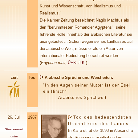
Kunst und Wissenschaft, von Idealismus und
Realismus."
Die Kairoer Zeitung bezeichnet Nagib Machfus als
den "berühmtesten Romancier Ägyptens", seine
führende Rolle innerhalb der arabischen Literatur sei
unangetastet ... Schon wegen seines Einflusses auf
die arabische Welt, müsse er als ein Autor von
internationaler Bedeutung betrachtet werden. ·
(
Egyptian mail
,
ÜEK: J.K.
)
zeit
los
Arabische Sprüche und Weisheiten:
"In den Augen seiner Mutter ist der Esel
ein Hirsch"
- Arabisches Sprichwort
26.
Juli
1987
Tod des bedeutendsten
Dramatikers des Landes
Staatsanwalt
In Kairo stirbt der 1898 in Alexandria
unter
als Sohn eines wohlhabenden