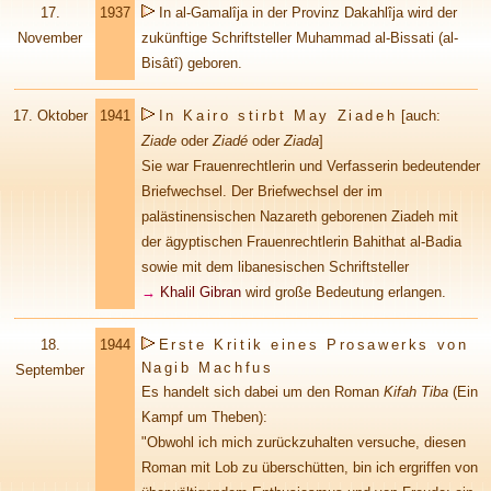
17.
1937
In al-Gamalîja in der Provinz Dakahlîja wird der
November
zukünftige Schriftsteller Muhammad al-Bissati (al-
Bisâtî) geboren.
17. Oktober
1941
In Kairo stirbt May Ziadeh
[auch:
Ziade
oder
Ziadé
oder
Ziada
]
Sie war Frauenrechtlerin und Verfasserin bedeutender
Briefwechsel. Der Briefwechsel der im
palästinensischen Nazareth geborenen Ziadeh mit
der ägyptischen Frauenrechtlerin Bahithat al-Badia
sowie mit dem libanesischen Schriftsteller
→
Khalil Gibran
wird große Bedeutung erlangen.
18.
1944
Erste Kritik eines Prosawerks von
Nagib Machfus
September
Es handelt sich dabei um den Roman
Kifah Tiba
(Ein
Kampf um Theben):
"Obwohl ich mich zurückzuhalten versuche, diesen
Roman mit Lob zu überschütten, bin ich ergriffen von