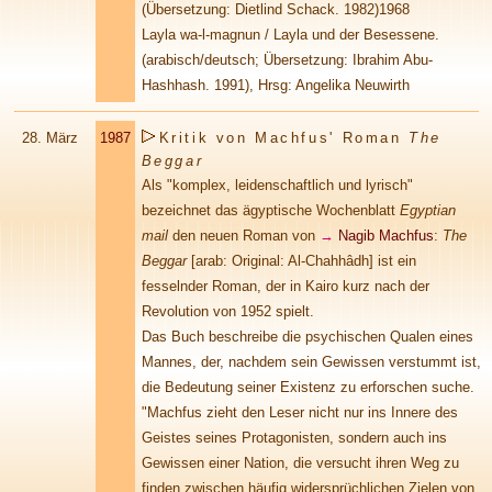
(Übersetzung: Dietlind Schack. 1982)1968
Layla wa-l-magnun / Layla und der Besessene.
(arabisch/deutsch; Übersetzung: Ibrahim Abu-
Hashhash. 1991), Hrsg: Angelika Neuwirth
28.
März
1987
Kritik von Machfus' Roman
The
Beggar
Als "komplex, leidenschaftlich und lyrisch"
bezeichnet das ägyptische Wochenblatt
Egyptian
mail
den neuen Roman von
→
Nagib Machfus
:
The
Beggar
[arab: Original: Al-Chahhâdh] ist ein
fesselnder Roman, der in Kairo kurz nach der
Revolution von 1952 spielt.
Das Buch beschreibe die psychischen Qualen eines
Mannes, der, nachdem sein Gewissen verstummt ist,
die Bedeutung seiner Existenz zu erforschen suche.
"Machfus zieht den Leser nicht nur ins Innere des
Geistes seines Protagonisten, sondern auch ins
Gewissen einer Nation, die versucht ihren Weg zu
finden zwischen häufig widersprüchlichen Zielen von