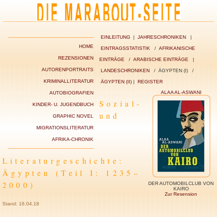
EINLEITUNG
|
JAHRESCHRONIKEN
|
HOME
EINTRAGSSTATISTIK
/
AFRIKANISCHE
REZENSIONEN
EINTRÄGE
/
ARABISCHE EINTRÄGE
|
AUTORENPORTRAITS
LANDESCHRONIKEN
/ ÄGYPTEN (I) /
KRIMINALLITERATUR
ÄGYPTEN (II)
|
REGISTER
ALAA AL-ASWANI
AUTOBIOGRAFIEN
Sozial-
KINDER- U. JUGENDBUCH
und
GRAPHIC NOVEL
MIGRATIONSLITERATUR
AFRIKA-CHRONIK
Literaturgeschichte:
Ägypten (Teil I: 1235–
2000)
DER AUTOMOBILCLUB VON
KAIRO
Zur Resension
Stand: 16.04.18