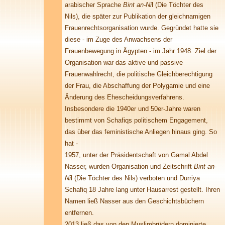
arabischer Sprache
Bint an-Ni
l (Die Töchter des
Nils), die später zur Publikation der gleichnamigen
Frauenrechtsorganisation wurde. Gegründet hatte sie
diese - im Zuge des Anwachsens der
Frauenbewegung in Ägypten - im Jahr 1948. Ziel der
Organisation war das aktive und passive
Frauenwahlrecht, die politische Gleichberechtigung
der Frau, die Abschaffung der Polygamie und eine
Änderung des Ehescheidungsverfahrens.
Insbesondere die 1940er und 50er-Jahre waren
bestimmt von Schafiqs politischem Engagement,
das über das feministische Anliegen hinaus ging. So
hat -
1957, unter der Präsidentschaft von Gamal Abdel
Nasser, wurden Organisation und Zeitschrift
Bint an-
Ni
l (Die Töchter des Nils) verboten und Durriya
Schafiq 18 Jahre lang unter Hausarrest gestellt. Ihren
Namen ließ Nasser aus den Geschichtsbüchern
entfernen.
2013 ließ das von den Muslimbrüdern dominierte