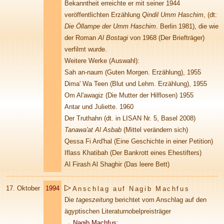
Bekanntheit erreichte er mit seiner 1944
veröffentlichten Erzählung
Qindil Umm Haschim
, (dt:
Die Öllampe der Umm Haschim
. Berlin 1981), die wie
der Roman
Al Bostagi
von 1968 (Der Briefträger)
verfilmt wurde.
Weitere Werke (Auswahl):
Sah an-naum (Guten Morgen. Erzählung), 1955
Dima' Wa Teen (Blut und Lehm. Erzählung), 1955
Om Al'awagiz (Die Mutter der Hilflosen) 1955
Antar und Juliette. 1960
Der Truthahn (dt. in LISAN Nr. 5, Basel 2008)
Tanawa'at Al Asbab
(Mittel verändern sich)
Qessa Fi Ard'hal (Eine Geschichte in einer Petition)
Iflass Khatibah (Der Bankrott eines Ehestifters)
Al Firash Al Shaghir (Das leere Bett)
17. Oktober
1994
Anschlag auf Nagib Machfus
Die
tageszeitung
berichtet vom Anschlag auf den
ägyptischen Literaturnobelpreisträger
→
Nagib Machfus
: