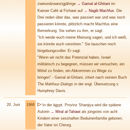
zweiundzwanzigjährige
→
Gamal al-Ghitani
im
Kairoer Café al Fishawi auf
→
Nagib Machfus
. Die
Drei reden über das, was passiert war und was noch
passieren könnte, plötzlich macht Machfus eine
Bemerkung. Sie sehen zu ihm, er sagt:
"Ich werde euch meine Meinung sagen, und ich weiß,
sie könnte euch verstören." Sie lauschen noch
hingebungsvoller. Er sagt:
"Wenn wir nicht das Potenzial haben, Israel
militärisch zu begegnen, müssen wir versuchen, ein
Mittel zu finden, ein Abkommen zu Wege zu
bringen".- Gamal al-Ghitani, zitiert nach seinem Buch
The Mahfouz-Dialogs
in der engl. Übersetzung v.
Humphrey Davis.
20. Juni
1968
In der ägypt. Provinz Sharqiya wird die spätere
Autorin
→
Miral al-Tahawi
als jüngstes von acht
Kindern einer sesshaften Beduinenfamilie geboren;
der Vater ist Chirurg.