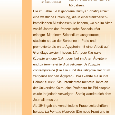
im engl. Original
66 Jahren.
Die im Jahre 1908 geborene Durriya Schafiq erhielt
eine westliche Erziehung, die in einer französisch-
katholischen Missionsschule begann, wo sie im Alter
von16 Jahren das französische Baccalauréat
erlangte. Mit einem Stipendium ausgestattet,
studierte sie an der Sorbonne in Paris und
promovierte als erste Ägypterin mit einer Arbeit auf
Grundlage zweier Thesen:
L'Art pour l'art dans
l'Égypte antique
(L'Art pour l'art im Alten Ägypten)
und
La femme et le droit religieux de l'Égypte
contemporaine
(Die Frau und das religiöse Recht im
zeitgenössischen Ägypten). 1940 kehrte sie in ihre
Heimat zurück. Sie unterrichtete mehrere Jahre an
der Universität Kairo, eine Professur für Philosophie
wurde ihr jedoch verweigert. Shafiq wandte sich dem
Journalismus zu.
Ab 1945 gab sie verschiedene Frauenzeitschriften
heraus:
La Femme Nouvelle
(Die neue Frau) und in