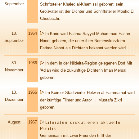
September
Schrftsteller Khaled al-Khamissi geboren; sein
Großvater ist der Dichter und Schriftsteller Moufid El
Choubachi.
18.
1964
In Kario wird Fatima Sayyid Muhammad Hasan
September
Naoot geboren, die unter ihrer Namenskurzform
Fatima Naoot als Dichterin bekannt werden wird.
30.
1966
In dem in der Nildelta-Region gelegenen Dorf Mit
November
'Adlan wird die zukünftige Dichterin Iman Mersal
geboren.
13.
1966
Im Kairoer Stadtviertel Helwan al-Hammamat wird
Dezember
der künftige Filmer und Autor
→
Mustafa Zikri
geboren.
August
1967
Literaten diskutieren aktuelle
Politik
Gemeinsam mit zwei Freunden trifft der