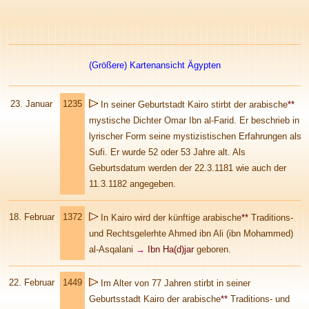
(Größere) Kartenansicht Ägypten
23. Januar
1235
In seiner Geburtstadt Kairo stirbt der arabische
**
mystische Dichter Omar Ibn al-Farid. Er beschrieb in
lyrischer Form seine mystizistischen Erfahrungen als
Sufi. Er wurde 52 oder 53 Jahre alt. Als
Geburtsdatum werden der 22.3.1181 wie auch der
11.3.1182 angegeben.
18. Februar
1372
In Kairo wird der künftige arabische
**
Traditions-
und Rechtsgelerhte Ahmed ibn Ali (ibn Mohammed)
al-Asqalani
→
Ibn Ha(d)jar
geboren.
22.
Februar
1449
Im Alter von 77 Jahren stirbt in seiner
Geburtsstadt Kairo der arabische
**
Traditions- und