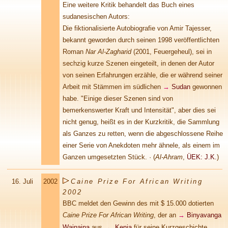
Eine weitere Kritik behandelt das Buch eines
sudanesischen Autors:
Die fiktionalisierte Autobiografie von Amir Tajesser,
bekannt geworden durch seinen 1998 veröffentlichten
Roman
Nar Al-Zagharid
(
2001,
Feuergeheul), sei in
sechzig kurze Szenen eingeteilt, in denen der Autor
von seinen Erfahrungen erzähle, die er während seiner
Arbeit mit Stämmen im südlichen
→
Sudan
gewonnen
habe. "Einige dieser Szenen sind von
bemerkenswerter Kraft und Intensität", aber dies sei
nicht genug, heißt es in der Kurzkritik, die Sammlung
als Ganzes zu retten, wenn die abgeschlossene Reihe
einer Serie von Anekdoten mehr ähnele, als einem im
Ganzen
umgesetzten Stück. ·
(
Al-Ahram
,
ÜEK: J.K.
)
16. Juli
2002
Caine Prize For African Writing
2002
BBC meldet den Gewinn des mit $ 15.000 dotierten
Caine Prize For African Writing
, der an
→
Binyavanga
Wainaina
aus
→
Kenia
für seine Kurzgeschichte