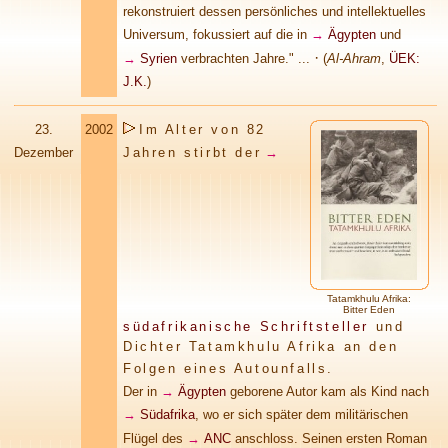
rekonstruiert dessen persönliches und intellektuelles
Universum, fokussiert auf die in
→
Ägypten
und
·
→
Syrien
verbrachten Jahre." ...
(
Al-Ahram
,
ÜEK:
J.K.
)
23.
2002
Im Alter von 82
Dezember
Jahren stirbt der
→
Tatamkhulu Afrika
:
Bitter Eden
südafrikanische Schriftsteller
und
Dichter Tatamkhulu Afrika an den
Folgen eines Autounfalls.
Der in
→
Ägypten
geborene Autor kam als Kind nach
→
Südafrika
, wo er sich später dem militärischen
Flügel des
→
ANC
anschloss. Seinen ersten Roman