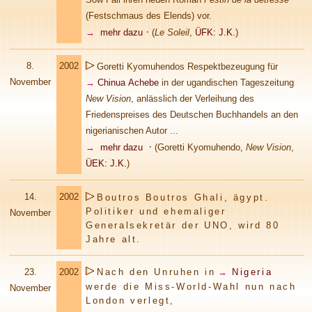
(Festschmaus des Elends) vor.
·
→
mehr dazu
(
Le Soleil
,
ÜFK: J.K.
)
8.
2002
Goretti Kyomuhendos Respektbezeugung für
November
→
Chinua Achebe
in der ugandischen Tageszeitung
New Vision
, anlässlich der Verleihung des
Friedenspreises des Deutschen Buchhandels an den
nigerianischen Autor ...
·
→
mehr dazu
(Goretti Kyomuhendo,
New Vision
,
ÜEK: J.K.
)
14.
2002
Boutros Boutros Ghali, ägypt.
Politiker und ehemaliger
November
Generalsekretär der UNO, wird 80
Jahre alt.
23.
2002
Nach den Unruhen in
→
Nigeria
werde die Miss-World-Wahl nun nach
November
London verlegt,