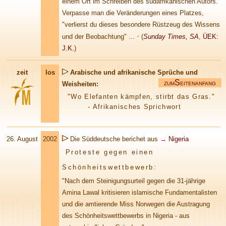
einem Ort im Schreiben des südafrikanischen Autors.
Verpasse man die Veränderungen eines Platzes,
"verlierst du dieses besondere Rüstzeug des Wissens
·
und der Beobachtung" ...
(
Sunday Times, SA
,
ÜEK:
J.K.
)
zeit
los
Arabische und afrikanische Sprüche und
S
Weisheiten:
ZUM
EITENANFANG
"Wo Elefanten kämpfen, stirbt das Gras."
- Afrikanisches Sprichwort
26. August
2002
Die Süddeutsche berichet aus
→
Nigeria
Proteste gegen einen
Schönheitswettbewerb:
"Nach dem Steinigungsurteil gegen die 31-jährige
Amina Lawal kritisieren islamische Fundamentalisten
und die amtierende Miss Norwegen die Austragung
des Schönheitswettbewerbs in Nigeria - aus