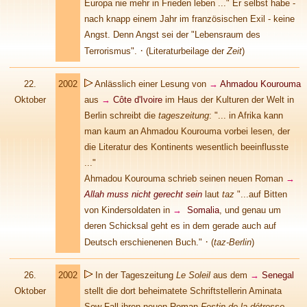
Europa nie mehr in Frieden leben ..." Er selbst habe -
nach knapp einem Jahr im französischen Exil - keine
Angst. Denn Angst sei der "Lebensraum des
·
Terrorismus".
(Literaturbeilage der
Zeit
)
22.
2002
Anlässlich einer Lesung von
→
Ahmadou Kourouma
Oktober
aus
→
Côte d'Ivoire
im Haus der Kulturen der Welt in
Berlin schreibt die
tageszeitung
: "... in Afrika kann
man kaum an
Ahmadou Kourouma vorbei lesen, der
die Literatur des Kontinents wesentlich beeinflusste
..."
Ahmadou Kourouma schrieb seinen neuen Roman
→
Allah muss nicht gerecht sein
laut
taz
"...auf Bitten
von Kindersoldaten in
→
Somalia
, und genau um
deren Schicksal geht es in dem gerade auch auf
·
Deutsch erschienenen Buch."
(
taz-Berlin
)
26.
2002
In der Tageszeitung
Le Soleil
aus dem
→
Senegal
Oktober
stellt die dort beheimatete Schriftstellerin Aminata
Sow Fall ihren neuen Roman
Festin de la détresse