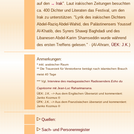
auf den
→
Irak
". Laut irakischen Zeitungen besuchten
ca. 400 Dichter und Literaten das Festival, um den
Irak zu unterstützen. "Lyrik des irakischen Dichters
Abdel-Raziq Abdel-Wahid, des Palästinensers Youssef
Al-Khatib, des Syrers Shawqi Baghdadi und des
Libanesen Abdel-Karim Shamseddin wurde während
des ersten Treffens gelesen."
·
(
Al-Ahram
,
ÜEK: J.K.
)
Anmerkungen
:
* inkl. arabischer Raum
**
Die Trauerzeit für Verstorbene beträgt nach islamischen Brauch
meist 40 Tage
***
Vgl.
Interview des madagassischen Radiosenders
Echo du
Capricorne
mit Jean-Luc Raharimanana
.
ÜEK: J.K. --> Aus dem Englischen Übersetzt und kommentiert:
Janko Kozmus ©
ÜFK: J.K. --> Aus dem Französischen übersetzt und kommentiert:
Janko Kozmus ©
Quellen:
Sach- und Personenregister