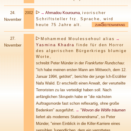
24.
2002
→
Ahmadou Kourouma
,
ivorischer
Schriftsteller frz. Sprache, wird
November
S
heute 75 Jahre alt.
ZUM
EITENANFANG
.
27.
Mohammed Moulessehoul alias
→
Yasmina Khadra
finde für den Horror
November
des algerischen Bürgerkriegs blumige
Worte,
schreibt Peter Münder in der
Frankfurter Rundschau
:
"Ich habe meinen ersten Mann am Mittwoch, dem 12.
Januar 1994, getötet", berichte der junge Ich-Erzähler
Nafa Walid. Er erschießt einen Anwalt, der verurteilte
Terroristen zu lax verteidigt haben soll. Nach
anfänglichen Skrupeln habe er "die nächsten
Auftragsmorde fast schon reflexartig, ohne große
Bedenken" ausgeführt.
→
"
Wovon die Wölfe träumen
liefert als modernes Stationendrama", so Peter
Münder, "einen Einblick in die Killer-Karriere eines
sensiblen Jugendlichen, dem ein verrottetes