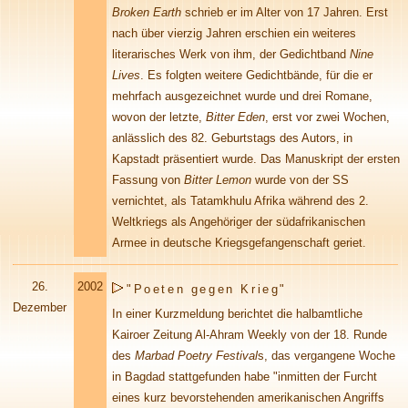
Broken Earth
schrieb er im Alter von 17 Jahren. Erst
nach über vierzig Jahren erschien ein weiteres
literarisches Werk von ihm, der Gedichtband
Nine
Lives
. Es folgten weitere Gedichtbände, für die er
mehrfach ausgezeichnet wurde und drei Romane,
wovon der letzte,
Bitter Eden
, erst vor zwei Wochen,
anlässlich des 82. Geburtstags des Autors, in
Kapstadt präsentiert wurde. Das Manuskript der ersten
Fassung von
Bitter Lemon
wurde von der SS
vernichtet, als Tatamkhulu Afrika während des 2.
Weltkriegs als Angehöriger der südafrikanischen
Armee in deutsche Kriegsgefangenschaft geriet.
26.
2002
"Poeten gegen Krieg"
Dezember
In einer Kurzmeldung berichtet die halbamtliche
Kairoer Zeitung Al-Ahram Weekly von der 18. Runde
des
Marbad Poetry Festival
s, das vergangene Woche
in Bagdad stattgefunden habe "inmitten der Furcht
eines kurz bevorstehenden amerikanischen Angriffs