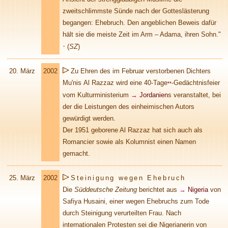
zweitschlimmste Sünde nach der Gotteslästerung
begangen: Ehebruch. Den angeblichen Beweis dafür
hält sie die meiste Zeit im Arm – Adama, ihren Sohn."
·
(
SZ
)
20. März
2002
Zu Ehren des im Februar verstorbenen Dichters
Mu'nis Al Razzaz wird eine 40-Tage
-Gedächtnisfeier
**
vom Kulturministerium
→
Jordanien
s veranstaltet, bei
der die Leistungen des einheimischen Autors
gewürdigt werden.
Der 1951 geborene Al Razzaz hat sich auch als
Romancier sowie als Kolumnist einen Namen
gemacht.
25. März
2002
Steinigung wegen Ehebruch
Die
Süddeutsche Zeitung
berichtet aus
→
Nigeria
von
Safiya Husaini, einer wegen Ehebruchs zum Tode
durch Steinigung verurteilten Frau. Nach
internationalen Protesten sei die Nigerianerin von