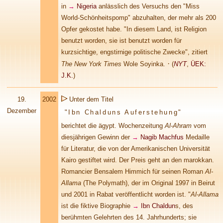
in
→
Nigeria
anlässlich des Versuchs den "Miss
World-Schönheitspomp" abzuhalten, der mehr als 200
Opfer gekostet habe. "In diesem Land, ist Religion
benutzt worden, sie ist benutzt worden für
kurzsichtige, engstirnige politische Zwecke", zitiert
·
The New York Times
Wole Soyinka.
(
NYT
,
ÜEK:
J.K.
)
19.
2002
Unter dem Titel
Dezember
"Ibn Chalduns Auferstehung"
berichtet die ägypt. Wochenzeitung
Al-Ahram
vom
diesjährigen Gewinn der
→
Nagib Machfus
Medaille
für Literatur, die von der Amerikanischen Universität
Kairo gestiftet wird. Der Preis geht an den marokkan.
Romancier Bensalem Himmich für seinen Roman
Al-
Allama
(The Polymath), der im Original 1997 in Beirut
und 2001 in Rabat veröffentlicht worden ist. "
Al-Allama
ist die fiktive Biographie
→
Ibn Chaldun
s, des
berühmten Gelehrten des 14. Jahrhunderts; sie