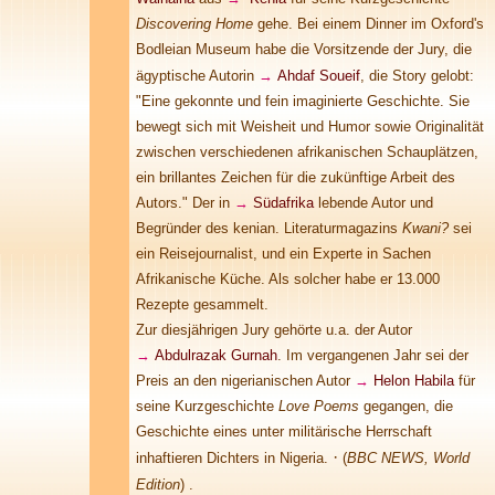
Discovering Home
gehe. Bei einem Dinner im Oxford's
Bodleian Museum habe die Vorsitzende der Jury, die
ägyptische Autorin
→
Ahdaf Soueif
, die Story gelobt:
"Eine gekonnte und fein imaginierte Geschichte. Sie
bewegt sich mit Weisheit und Humor sowie Originalität
zwischen verschiedenen afrikanischen Schauplätzen,
ein brillantes Zeichen für die zukünftige Arbeit des
Autors." Der in
→
Südafrika
lebende Autor und
Begründer des kenian. Literaturmagazins
Kwani?
sei
ein Reisejournalist, und ein Experte in Sachen
Afrikanische Küche. Als solcher habe er 13.000
Rezepte gesammelt.
Zur diesjährigen Jury gehörte u.a. der Autor
→
Abdulrazak Gurnah
. Im vergangenen Jahr sei der
Preis an den nigerianischen Autor
→
Helon Habila
für
seine Kurzgeschichte
Love Poems
gegangen, die
Geschichte eines unter militärische Herrschaft
·
inhaftieren Dichters in Nigeria.
(
BBC NEWS, World
Edition
)
.