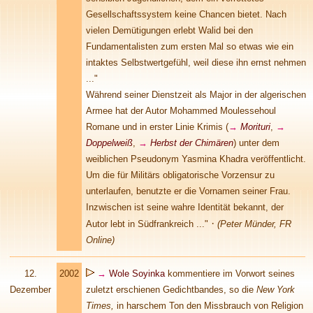
Gesellschaftssystem keine Chancen bietet. Nach
vielen Demütigungen erlebt Walid bei den
Fundamentalisten zum ersten Mal so etwas wie ein
intaktes Selbstwertgefühl, weil diese ihn ernst nehmen
..."
Während seiner Dienstzeit als Major in der algerischen
Armee hat der Autor Mohammed Moulessehoul
Romane und in erster Linie Krimis (
→
Morituri
,
→
Doppelweiß
,
→
Herbst der Chimären
) unter dem
weiblichen Pseudonym Yasmina Khadra veröffentlicht.
Um die für Militärs obligatorische Vorzensur zu
unterlaufen, benutzte er die Vornamen seiner Frau.
Inzwischen ist seine wahre Identität bekannt, der
·
Autor lebt in Südfrankreich ..."
(Peter Münder, FR
Online)
12.
2002
→
Wole Soyinka
kommentiere im Vorwort seines
Dezember
zuletzt erschienen Gedichtbandes, so die
New York
Times,
in harschem Ton den Missbrauch von Religion