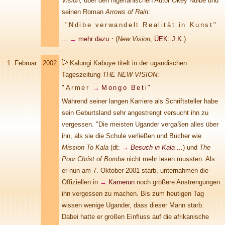
Vision,
über
den nigerianischen Autor Okey Ndibe und
seinen Roman
Arrows of Rain
:
"Ndibe verwandelt Realität in Kunst"
·
...
→
mehr dazu
(
New Vision
,
ÜEK: J.K.
)
1.
Februar
2002
Kalungi Kabuye titelt in der ugandischen
Tageszeitung
THE NEW VISION
:
"Armer
→
Mongo Beti
"
Während seiner langen Karriere als Schriftsteller habe
sein Geburtsland sehr angestrengt versucht ihn zu
vergessen. "Die meisten Ugander vergaßen alles über
ihn, als sie die Schule verließen und Bücher wie
Mission To Kala
(dt:
→
Besuch in Kala ...
) und
The
Poor Christ of Bomba
nicht mehr lesen mussten. Als
er nun am 7. Oktober 2001 starb, unternahmen die
Offiziellen in
→
Kamerun
noch größere Anstrengungen
ihn vergessen zu machen. Bis zum heutigen Tag
wissen wenige Ugander, dass dieser Mann starb.
Dabei hatte er großen Einfluss auf die afrikanische