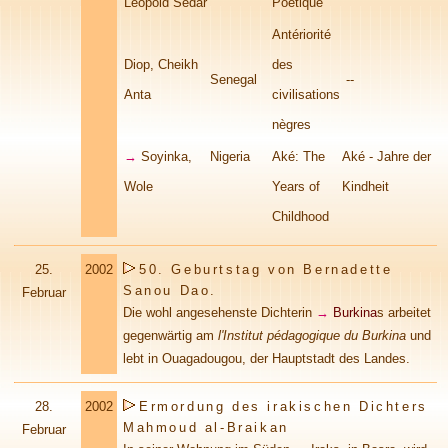
Léopold Sédar
Poétique
Antériorité
Diop, Cheikh
des
Senegal
--
Anta
civilisations
nègres
→
Soyinka,
Nigeria
Aké: The
Aké - Jahre der
Wole
Years of
Kindheit
Childhood
25.
2002
50. Geburtstag von Bernadette
Sanou Dao.
Februar
Die wohl angesehenste Dichterin
→
Burkina
s
arbeitet
gegenwärtig am
l'Institut pédagogique du Burkina
und
lebt in Ouagadougou, der Hauptstadt des Landes.
28.
2002
Ermordung des irakischen Dichters
Mahmoud al-Braikan
Februar