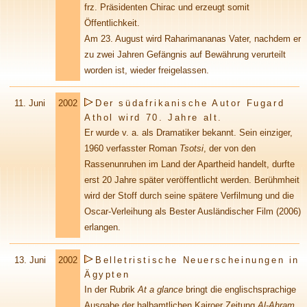
frz. Präsidenten Chirac und erzeugt somit
Öffentlichkeit.
Am 23. August wird Raharimananas Vater, nachdem er
zu zwei Jahren Gefängnis auf Bewährung verurteilt
worden ist, wieder freigelassen.
11. Juni
2002
Der südafrikanische Autor Fugard
Athol wird 70. Jahre alt.
Er wurde v. a. als Dramatiker bekannt. Sein einziger,
1960 verfasster Roman
Tsotsi
, der von den
Rassenunruhen im Land der Apartheid handelt, durfte
erst 20 Jahre später veröffentlicht werden. Berühmheit
wird der Stoff durch seine spätere Verfilmung und die
Oscar-Verleihung als Bester Ausländischer Film (2006)
erlangen.
13. Juni
2002
Belletristische Neuerscheinungen in
Ägypten
In der Rubrik
At a glance
bringt die englischsprachige
Ausgabe der halbamtlichen Kairoer Zeitung
Al-Ahram