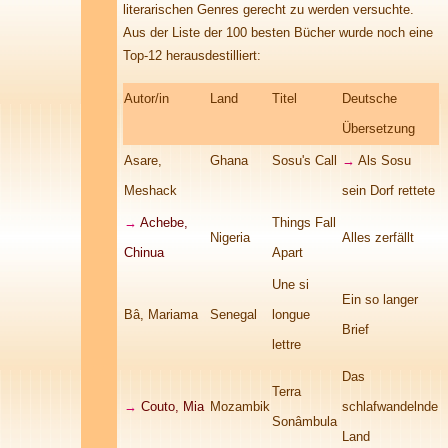
literarischen Genres gerecht zu werden versuchte.
Aus der Liste der 100 besten Bücher wurde noch eine
Top-12 herausdestilliert
:
Autor/in
Land
Titel
Deutsche
Übersetzung
Asare,
Ghana
Sosu's Call
→
Als Sosu
Meshack
sein Dorf rettete
→
Achebe,
Things Fall
Nigeria
Alles zerfällt
Chinua
Apart
Une si
Ein so langer
Bâ, Mariama
Senegal
longue
Brief
lettre
Das
Terra
→
Couto, Mia
Mozambik
schlafwandelnde
Sonâmbula
Land