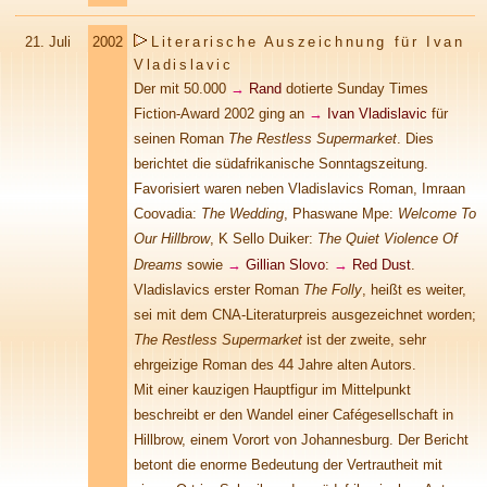
21.
Juli
2002
Literarische Auszeichnung für Ivan
Vladislavic
Der mit 50.000
→
Rand
dotierte Sunday Times
Fiction-Award 2002 ging an
→
Ivan Vladislavic
für
seinen Roman
The Restless Supermarket
. Dies
berichtet die südafrikanische Sonntagszeitung.
Favorisiert waren neben Vladislavics Roman, Imraan
Coovadia:
The Wedding
, Phaswane Mpe:
Welcome To
Our Hillbrow
, K Sello Duiker:
The Quiet Violence Of
Dreams
sowie
→
Gillian Slovo
:
→
Red Dust
.
Vladislavics erster Roman
The Folly
, heißt es weiter,
sei mit dem CNA-Literaturpreis ausgezeichnet worden;
The Restless Supermarket
ist der zweite, sehr
ehrgeizige Roman des 44 Jahre alten Autors.
Mit einer kauzigen Hauptfigur im Mittelpunkt
beschreibt er den Wandel einer Cafégesellschaft in
Hillbrow, einem Vorort von Johannesburg. Der Bericht
betont die enorme Bedeutung der Vertrautheit mit