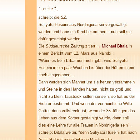
Justiz",
schreibt die
SZ
.
Sufiyatu Huseini aus Nordnigeria sei vergewaltigt
worden und habe ein Kind bekommen – nun soll sie
dafür gesteinigt werden.
Die
Süddeutsche Zeitung
zitiert
→
Michael Bitala
in
einem Bericht vom 12. März aus Nairobi :
"Wenn es kein Erbarmen mehr gibt, wird Sufiyatu
Huseini in ein paar Wochen bis über die Hüften in ein
Loch eingegraben...
Dann werden sich Männer um sie herum versammeln
und Steine in den Händen halten, nicht zu groß und
nicht zu klein, faustdick sollen sie sein, so hat es der
Richter bestimmt. Und wenn der vermeintliche Wille
Gottes dann vollstreckt ist, wenn der 35-Jährigen das
Leben aus dem Körper gesteinigt wurde, dann soll
dies eine Lehre für alle Frauen in Nordnigeria sein",
schreibt Bitala weiter, "denn Sufiyatu Huseini hat nach
Ansicht der strenggläubigen Muslime die