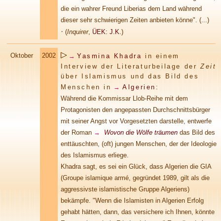
die ein wahrer Freund Liberias dem Land während
dieser sehr schwierigen Zeiten anbieten könne". (...)
·
(
Inquirer
,
ÜEK: J.K.
)
Oktober
2002
→
Yasmina Khadra
in einem
Interview der Literaturbeilage der
Zeit
über Islamismus und das Bild des
Menschen in
→
Algerien
:
Während die Kommissar Llob-Reihe mit dem
Protagonisten den angepassten Durchschnittsbürger
mit seiner Angst vor Vorgesetzten darstelle, entwerfe
der Roman
→
Wovon die Wölfe träumen
das Bild des
enttäuschten, (oft) jungen Menschen, der der Ideologie
des Islamismus erliege.
Khadra sagt, es sei ein Glück, dass Algerien die GIA
(Groupe islamique armé, gegründet 1989, gilt als die
aggressivste islamistische Gruppe Algeriens)
bekämpfe. "Wenn die Islamisten in Algerien Erfolg
gehabt hätten, dann, das versichere ich Ihnen, könnte