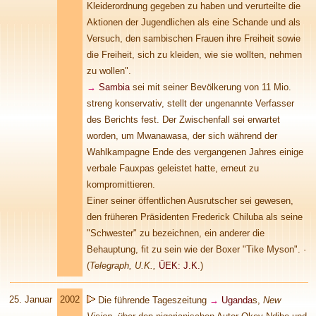
Kleiderordnung gegeben zu haben und verurteilte die
Aktionen der Jugendlichen als eine Schande und als
Versuch, den sambischen Frauen ihre Freiheit sowie
die Freiheit, sich zu kleiden, wie sie wollten, nehmen
zu wollen".
→
Sambia
sei mit seiner Bevölkerung von 11 Mio.
streng konservativ, stellt der ungenannte Verfasser
des Berichts fest. Der Zwischenfall sei erwartet
worden, um Mwanawasa, der sich während der
Wahlkampagne Ende des vergangenen Jahres einige
verbale Fauxpas geleistet hatte, erneut zu
kompromittieren.
Einer seiner öffentlichen Ausrutscher sei gewesen,
den früheren Präsidenten Frederick Chiluba als seine
"Schwester" zu bezeichnen, ein anderer die
Behauptung, fit zu sein wie der Boxer "Tike Myson".
·
(
Telegraph, U.K.
,
ÜEK: J.K.
)
25. Januar
2002
Die führende Tageszeitung
→
Uganda
s
,
New