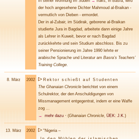
In seiner Wohnung im Süden
→
Irak
s, in Basra, wird
der hoch angesehene Dichter Mahmoud al-Braikan -
vermutlich von Dieben - ermordet.
Der in al-Zubair, im Südirak, geborene al-Braikan
studierte Jura in Bagdad, arbeitete dann einige Jahre
als Lehrer in Kuweit, bevor er nach Bagdad
zurückkehrte und sein Studium abschloss. Bis zu
seiner Pensionierung im Jahre 1990 lehrte er
arabische Sprache und Literatur am
Basra’s Teachers’
Training College
.
8. März
2002
Rektor schießt auf Studenten
The Ghanaian Chronicle
berichtet von einem
Schulrektor, der den Anschuldigungen von
Missmanagement entgegentrat, indem er eine Waffe
zog ...
·
→
mehr dazu
(
Ghanaian Chronicle
,
ÜEK: J.K.
)
13. März
2002
"Nigeria –
In den Mühlen der islamischen