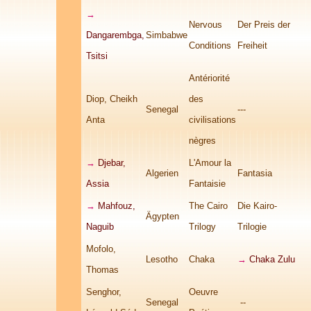
→
Nervous
Der Preis der
Dangarembga,
Simbabwe
Conditions
Freiheit
Tsitsi
Antériorité
Diop, Cheikh
des
Senegal
---
Anta
civilisations
nègres
→
Djebar,
L'Amour la
Algerien
Fantasia
Assia
Fantaisie
→
Mahfouz,
The Cairo
Die Kairo-
Ägypten
Naguib
Trilogy
Trilogie
Mofolo,
Lesotho
Chaka
→
Chaka Zulu
Thomas
Senghor,
Oeuvre
Senegal
--