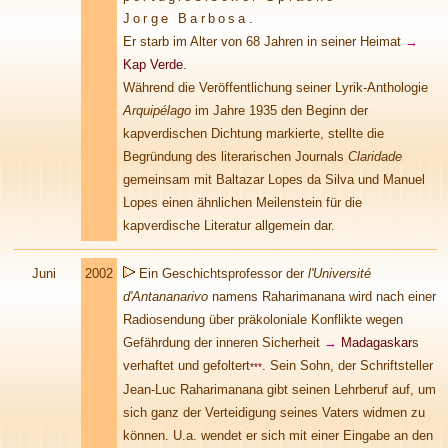
Jorge Barbosa.
Er starb im Alter von 68 Jahren in seiner Heimat
→
Kap Verde
.
Während die Veröffentlichung seiner Lyrik-Anthologie
Arquipélago
im Jahre 1935 den Beginn der
kapverdischen Dichtung markierte, stellte die
Begründung des literarischen Journals
Claridade
gemeinsam mit Baltazar Lopes da Silva und Manuel
Lopes einen ähnlichen Meilenstein für die
kapverdische Literatur allgemein dar.
Juni
2002
Ein Geschichtsprofessor der
l'Université
d'Antananarivo
namens Raharimanana wird nach einer
Radiosendung über präkoloniale Konflikte wegen
Gefährdung der inneren Sicherheit
→
Madagaskar
s
verhaftet und gefoltert
.
Sein Sohn, der Schriftsteller
***
Jean-Luc Raharimanana gibt seinen Lehrberuf auf, um
sich ganz der Verteidigung seines Vaters widmen zu
können. U.a. wendet er sich mit einer Eingabe an den