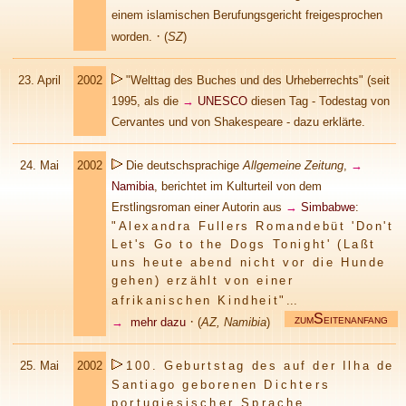
einem islamischen Berufungsgericht freigesprochen
·
worden.
(
SZ
)
23. April
2002
"Welttag des Buches und des Urheberrechts" (seit
1995, als die
→
UNESCO
diesen Tag - Todestag von
Cervantes und von Shakespeare - dazu erklärte.
24.
Mai
2002
Die deutschsprachige
Allgemeine Zeitung
,
→
Namibia
, berichtet im Kulturteil von dem
Erstlingsroman einer Autorin aus
→
Simbabwe
:
"Alexandra Fullers Romandebüt 'Don't
Let's Go to the Dogs Tonight' (Laßt
uns heute abend nicht vor die Hunde
gehen) erzählt von einer
afrikanischen Kindheit"
...
S
·
→
mehr dazu
(
AZ, Namibia
)
ZUM
EITENANFANG
25. Mai
2002
100. Geburtstag des auf der Ilha de
Santiago geborenen
Dichters
portugiesischer Sprache